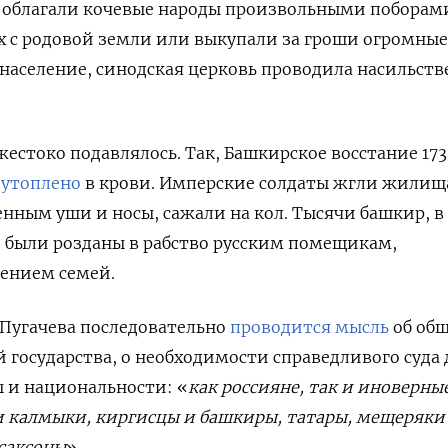
облагали кочевые народы произвольными поборам
х с родовой земли или выкупали за гроши огромные
население, синодская церковь проводила насильст
естоко подавлялось. Так, Башкирское восстание 17
о
утоплено
в крови. Имперские солдаты жгли жилищ
енным уши и носы, сажали на кол. Тысячи башкир, в
 были розданы в рабство русским помещикам,
лением семей.
 Пугачева последовательно
проводится мысль
об об
й государства, о необходимости справедливого суда 
ы и национальности: «
как россияне, так и иноверны
и калмыки, киргисцы и башкиры, татары, мещеряки
 саксоны
».