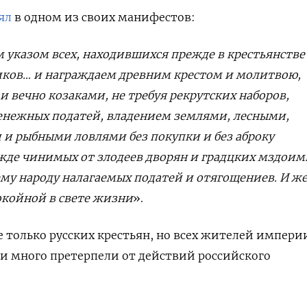
ял
в одном из своих манифестов:
указом всех, находившихся прежде в крестьянстве
иков… и награждаем древним крестом и молитвою,
и вечно козаками, не требуя рекрутских наборов,
енежных податей, владением землями, лесными,
и рыбными ловлями без покупки и без аброку
ежде чинимых от злодеев дворян и градцких мздоим
ему народу налагаемых податей и отягощениев. И ж
окойной в свете жизни
».
 только русских крестьян, но всех жителей импери
и много претерпели от действий российского