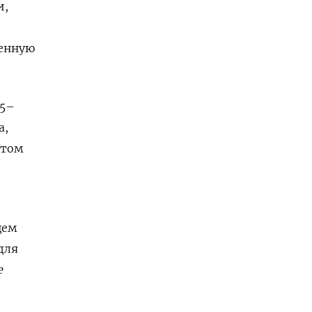
и,
венную
35–
а,
 том
щем
для
е