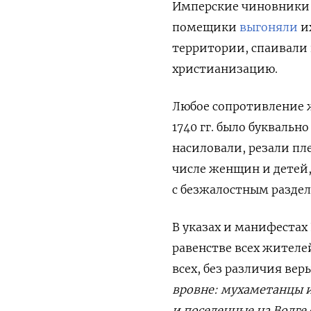
Имперские чиновники 
помещики
выгоняли
и
территории, спаивали 
христианизацию.
Любое сопротивление ж
1740 гг. было буквальн
насиловали, резали пл
числе женщин и детей,
с безжалостным разде
В указах и манифестах
равенстве всех жителе
всех, без различия вер
вровне: мухаметанцы 
и поселенные на Волге