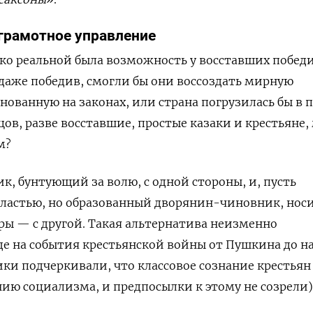
 грамотное управление
ко реальной была возможность у восставших побед
, даже победив, смогли бы они воссоздать мирную
нованную на законах, или страна погрузилась бы в
нцов, разве восставшие, простые казаки и крестьяне,
м?
, бунтующий за волю, с одной стороны, и, пусть
ластью, но образованный дворянин-чиновник, нос
ы — с другой. Такая альтернатива неизменно
де на события крестьянской войны от Пушкина до 
ики подчеркивали, что классовое сознание крестьян
нию социализма, и предпосылки к этому не созрели)