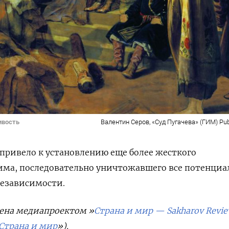
ивость
Валентин Серов, «Суд Пугачева» (ГИМ) Pu
привело к установлению еще более жесткого
има, последовательно уничтожавшего все потенциа
независимости.
ена медиапроектом »
Страна и мир — Sakharov Revi
Страна и мир
»).