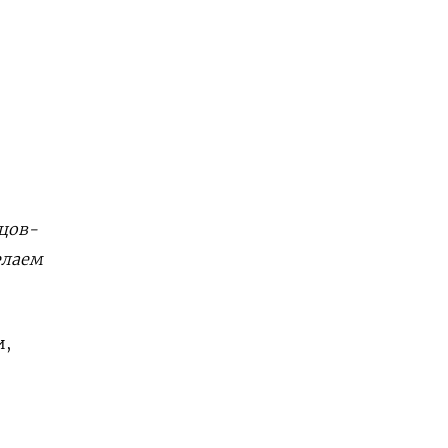
цов-
елаем
и,