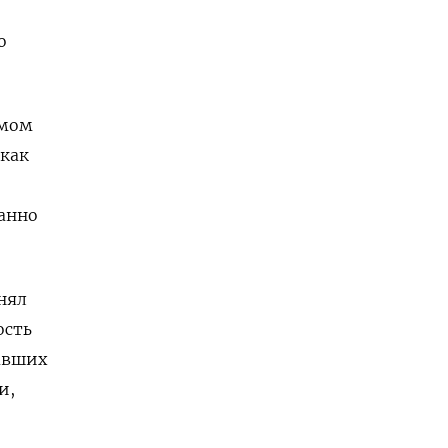
о
ямом
 как
занно
нял
ость
тавших
и,