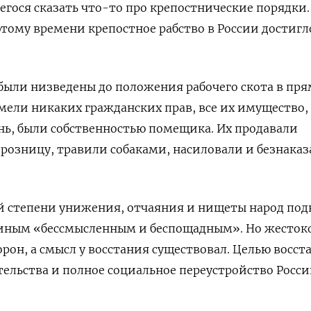
егося сказать что-то про крепостнические порядки.
этому времени крепостное рабство в России достигл
были низведены до положения рабочего скота в пр
имели никаких гражданских прав, все их имущество,
нь, были собственностью помещика. Их продавали
 розницу, травили собаками, насиловали и безнака
й степени унижения, отчаяния и нищеты народ под
иным «бессмысленным и беспощадным». Но жесток
орон, а смысл у восстания существовал. Целью восс
ельства и полное социальное переустройство Росси