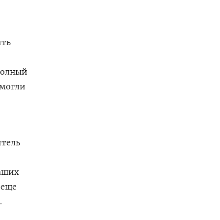
ить
 полный
 могли
итель
наших
 еще
.