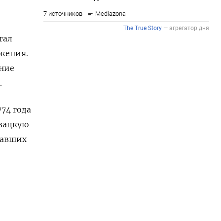
тал
жения.
ение
.
74 года
азацкую
тавших