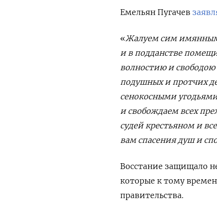
Емельян Пугачев
заявл
«
Жалуем сим имянным 
и в подданстве помещ
волностию и свободою 
подушных и протчих д
сенокосными угодьями 
и свобождаем всех пр
судей крестьяном и вс
вам спасения душ и сп
Восстание защищало не
которые к тому времен
правительства.