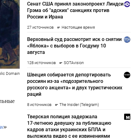
blic Domain
льные
ew
»