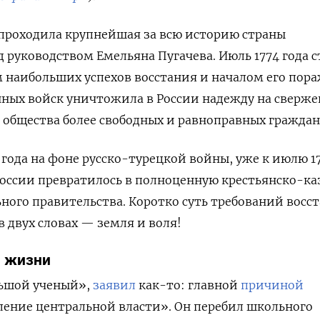
и проходила крупнейшая за всю историю страны
д руководством Емельяна Пугачева. Июль 1774 года с
 наибольших успехов восстания и началом его пора
нных войск уничтожила в России надежду на сверж
 общества более свободных и равноправных граждан
 года на фоне русско-турецкой войны, уже к июлю 17
России превратилось в полноценную крестьянско-к
ного правительства. Коротко суть требований восс
 двух словах — земля и воля!
й жизни
ьшой ученый»,
заявил
как-то: главной
причиной
ление центральной власти». Он перебил школьного