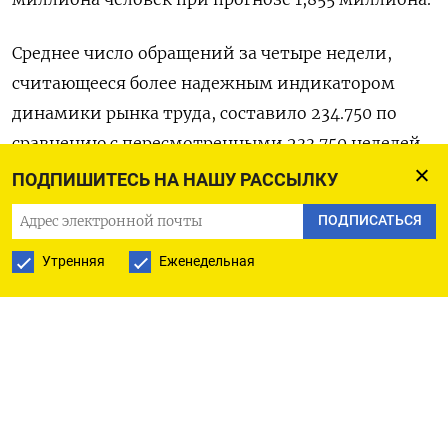
Среднее число обращений за четыре недели,
считающееся более надежным индикатором
динамики рынка труда, составило 234.750 по
сравнению с пересмотренными 233.750 неделей
ранее. (Бюро Рейтер в Гданьске)
ПОДПИШИТЕСЬ НА НАШУ РАССЫЛКУ
ПОДПИСАТЬСЯ
Утренняя
Еженедельная
ПОДПИСАТЬСЯ НА ТЕЛЕГРАМ
ПОДПИСАТЬСЯ В GOOGLE