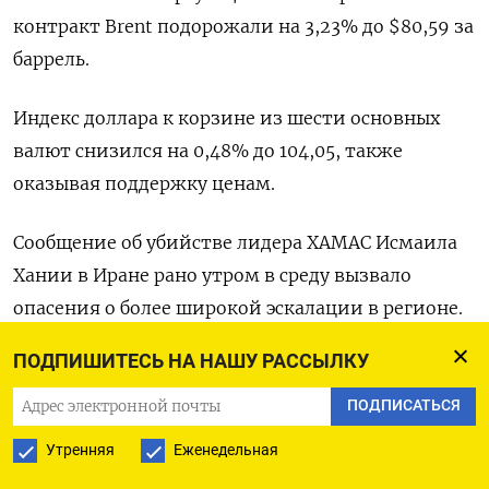
контракт Brent подорожали на 3,23% до $80,59 за
баррель.
Индекс доллара к корзине из шести основных
валют снизился на 0,48% до 104,05,​ также
оказывая поддержку ценам.
Сообщение об убийстве лидера ХАМАС Исмаила
Хании в Иране рано утром в среду вызвало
опасения о более широкой эскалации в регионе.
ПОДПИШИТЕСЬ НА НАШУ РАССЫЛКУ
Накануне израильское правительство сообщило,
что вооруженные силы страны убили самого
ПОДПИСАТЬСЯ
высокопоставленного командира Хезболлы в
Утренняя
Еженедельная
результате авиаудара по Бейруту во вторник в