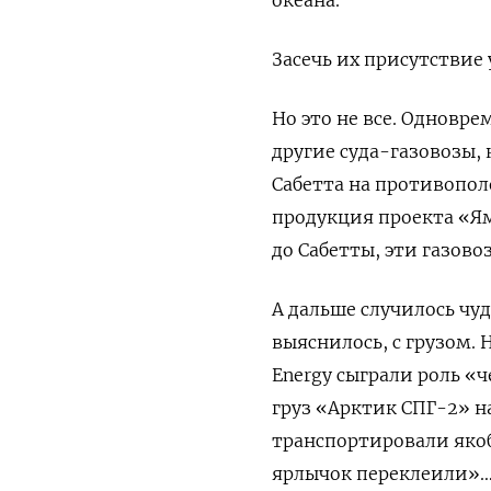
Засечь их присутствие
Но это не все. Одновр
другие суда-газовозы,
Сабетта на противопол
продукция проекта «Ям
до Сабетты, эти газов
А дальше случилось чу
выяснилось, с грузом.
Energy
сыграли роль «ч
груз «Арктик СПГ-2» н
транспортировали якоб
ярлычок переклеили»