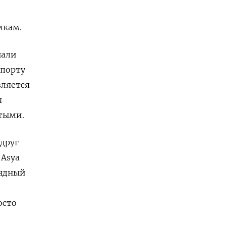
мкам.
шали
 порту
вляется
я
стыми.
вдруг
и
Asya
андный
осто