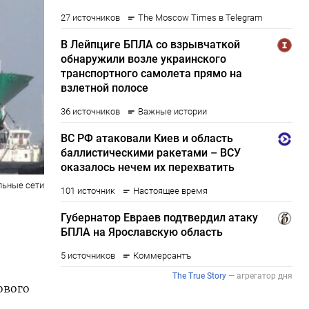
льные сети
ового