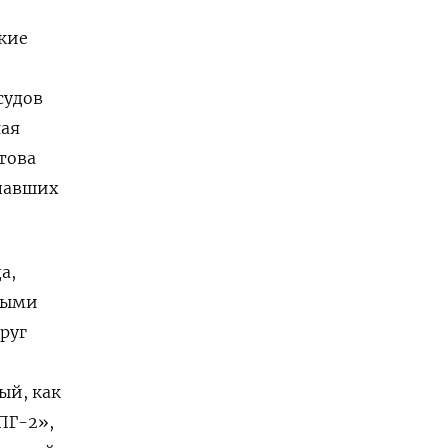
ские
судов
ная
това
опавших
а,
ными
руг
ый, как
ПГ-2»,