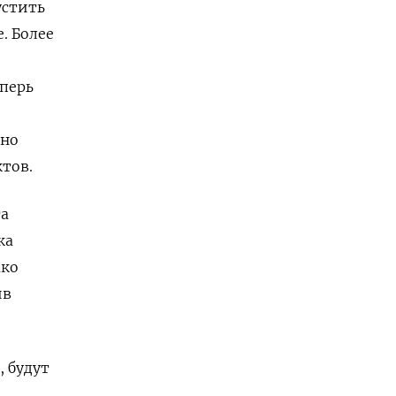
устить
. Более
еперь
жно
тов.
та
ка
ако
ив
, будут