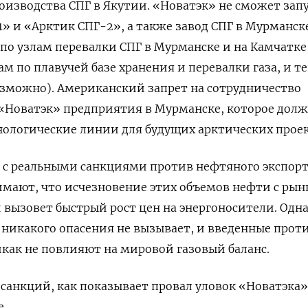
оизводства СПГ в Якутии. «Новатэк» не сможет зап
» и «Арктик СПГ-2», а также завод СПГ в Мурманске
 по узлам перевалки СПГ в Мурманске и на Камчатке
м по плавучей базе хранения и перевалки газа, и т
зможно). Американский запрет на сотрудничество
 «Новатэк» предприятия в Мурманске, которое дол
ологические линии для будущих арктических проек
 с реальными санкциями против нефтяного экспор
имают, что исчезновение этих объемов нефти с рын
 вызовет быстрый рост цен на энергоносители. Одн
 никакого опасения не вызывает, и введенные прот
как не повлияют на мировой газовый баланс.
санкций, как показывает провал уловок «Новатэка»
е.