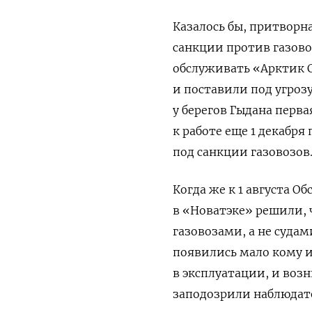
Казалось бы, притворн
санкции против газово
обслуживать «Арктик 
и поставили под угроз
у берегов Гыдана перв
к работе еще 1 декабря
под санкции газовозов
Когда же к 1 августа О
в «Новатэке» решили,
газовозами, а не суда
появились мало кому 
в эксплуатации, и воз
заподозрили наблюдате