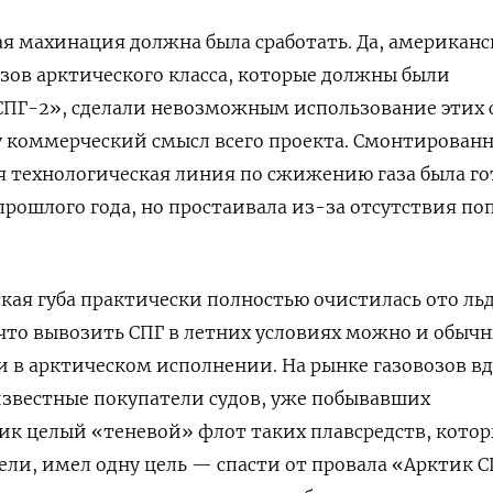
ая махинация должна была сработать. Да, американ
зов арктического класса, которые должны были
СПГ-2», сделали невозможным использование этих 
у коммерческий смысл всего проекта. Смонтирован
ая технологическая линия по сжижению газа была го
 прошлого года, но простаивала из-за отсутствия п
.
бская губа практически полностью очистилась ото льд
 что вывозить СПГ в летних условиях можно и обыч
ми в арктическом исполнении. На рынке газовозов вд
известные покупатели судов, уже побывавших
ник целый «теневой» флот таких плавсредств, котор
ли, имел одну цель — спасти от провала «Арктик С