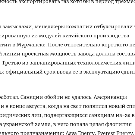
ожность экспортировать газ хотя бы в период трехм
 замыслами, менеджеры компании отбуксировали 
тированную из модулей китайского производства
тии в Мурманске. После относительно короткого п
й линии проектная мощность завода должна состав
од. Третью из запланированных технологических лин
ь: официальный срок ввода ее в эксплуатацию сдви
аботал. Санкции обойти не удалось. Американцы
и в конце августа, когда на свет появился новый сп
юридических лиц, подвергающихся санкциям из-за 
а украинской земле, в него попала целая флотилия
льного предназначения: Asya Energy, Everest Energy,