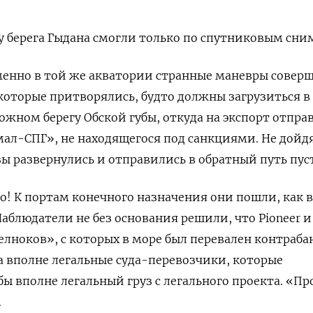
 у берега Гыдана смогли только по спутниковым сни
еменно в той же акватории странные маневры совер
 которые притворялись, будто должны загрузиться в
ожном берегу Обской губы, откуда на экспорт отпра
ал-СПГ», не находящегося под санкциями. Не дойд
озы развернулись и отправились в обратный путь пу
до! К портам конечного назначения они пошли, как 
 Наблюдатели не без основания решили, что
Pioneer
елноков», с которых в море был перевален контраб
а вполне легальные суда-перевозчики, которые
ы вполне легальный груз с легального проекта. «Пр
…