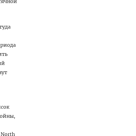
есячной
туда
ериода
ить
ий
нут
исок
войны,
 North