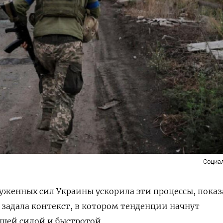
Социа
уженных сил Украины ускорила эти процессы, показ
 задала контекст, в котором тенденции начнут
ьшей силой и быстротой.