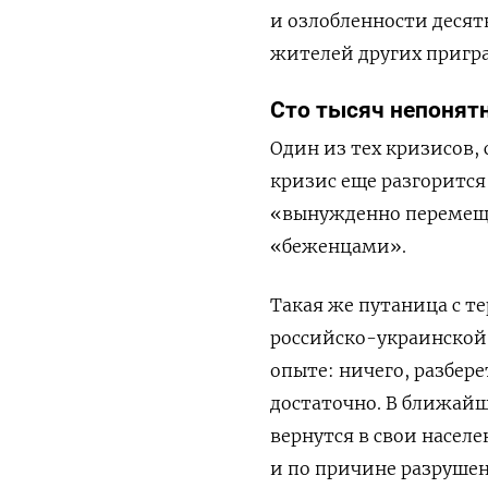
и озлобленности десят
жителей других пригра
Сто тысяч непонят
Один из тех кризисов,
кризис еще разгоритс
«вынужденно перемеще
«беженцами».
Такая же путаница с те
российско-украинской
опыте: ничего, разбере
достаточно. В ближай
вернутся в свои насел
и по причине разруше