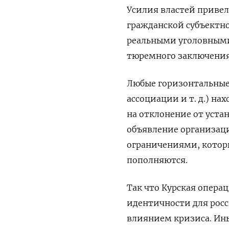
Усилия властей привел
гражданской субъектно
реальными уголовными
тюремного заключения
Любые горизонтальные 
ассоциации и т. д.) н
на отклонение от уст
объявление организац
ограничениями, которы
пополняются.
Так что Курская опер
идентичности для росси
влиянием кризиса. Ины