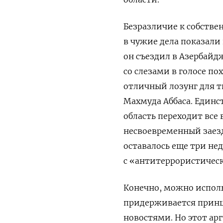
Безразличие к собств
в чужие дела показали
он съездил в Азербайд
со слезами в голосе п
отличный лозунг для 
Махмуда Аббаса. Единст
область переходит все 
несвоевременный заезд
оставалось еще три не
с «антитеррористическ
Конечно, можно исполь
придерживается принц
новостями. Но этот ар