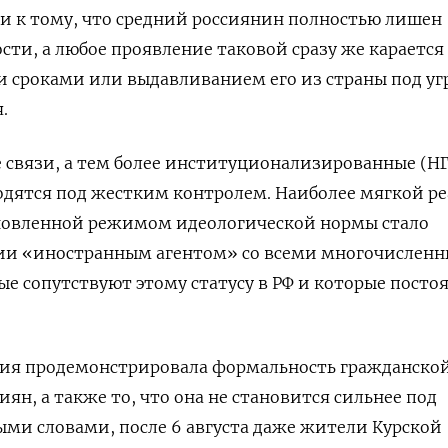
и к тому, что средний россиянин полностью лишен
сти, а любое проявление таковой сразу же карается
 сроками или выдавливанием его из страны под уг
.
связи, а тем более институционализированные (НГ
аходятся под жестким контролем. Наиболее мягкой р
ановленной режимом идеологической нормы стало
ии «иностранным агентом» со всеми многочислен
е сопутствуют этому статусу в РФ и которые посто
ация продемонстрировала формальность гражданско
ян, а также то, что она не становится сильнее под
ми словами, после 6 августа даже жители Курской