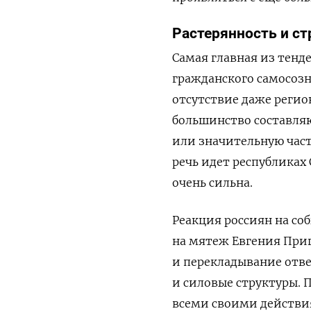
Растерянность и ст
Самая главная из тенд
гражданского самосозна
отсутствие даже регио
большинство составляют
или значительную част
речь идет республиках
очень сильна.
Реакция россиян на со
на мятеж Евгения Приг
и перекладывание отв
и силовые структуры. 
всеми своими действия