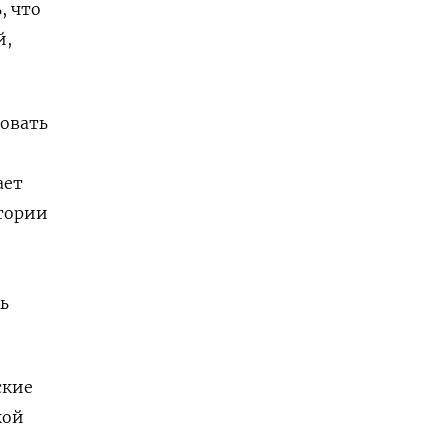
, что
й,
ровать
ает
тории
ь
ские
кой