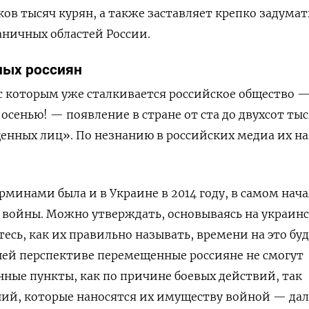
ков тысяч курян, а также заставляет крепко задумат
ничных областей России.
ных россиян
 с которым уже сталкивается российское общество —
я осенью! —
появление в стране от ста до двухсот ты
нных лиц». По незнанию в российских медиа их н
рминами была и в Украине в 2014 году, в самом нача
 войны. Можно утверждать, основываясь на украин
тесь, как их правильно называть, времени на это бу
шей перспективе перемещенные россияне не смогут
енные пункты, как по причине боевых действий, так
ний, которые наносятся их имуществу войной — да