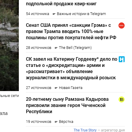
льные сети
ала