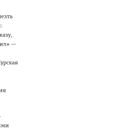
лезть
:
казу,
дил» —
Курская
тия
о
шими