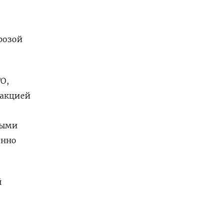
розой
О,
еакцией
ными
янно
й