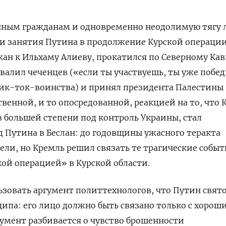
енным гражданам и одновременно неодолимую тягу 
 и занятия Путина в продолжение Курской операции
жан к Ильхаму Алиеву, прокатился по Северному Кав
охвалил чеченцев («если ты участвуешь, ты уже побе
тик-ток-воинства) и принял президента Палестины
венной, и то опосредованной, реакцией на то, что 
в большей степени под контроль Украины, стал
 Путина в Беслан: до годовщины ужасного теракта
дели, но Кремль решил связать те трагические собы
ой операцией» в Курской области.
зовать аргумент политтехнологов, что Путин свят
ипа: его лицо должно быть связано только с хоро
гумент разбивается о чувство брошенности