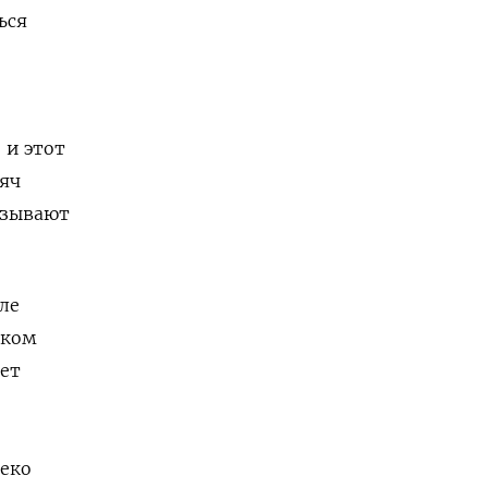
ься
 и этот
сяч
азывают
ле
ском
дет
леко