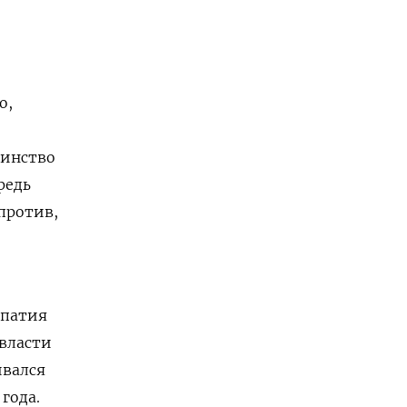
о,
шинство
редь
апротив,
апатия
власти
ивался
года.