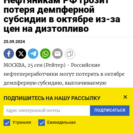
Нефтяникам РФ грозит
потеря демпферной
субсидии в октябре из-за
цен на дизтопливо
25.09.2024
МОСКВА, 25 сен (Рейтер) - Российские
нефтепереработчики могут потерять в октябре
демпферную субсидию, выплачиваемую
государством в рамках действующего на
ПОДПИШИТЕСЬ НА НАШУ РАССЫЛКУ
внутреннем рынке РФ механизма стабилизации
оптовых цен, из-за превышения средней
ПОДПИСАТЬСЯ
оптовой ценой на дизтопливо допустимого
Утренняя
Еженедельная
уровня, установленного в Налоговом кодексе,