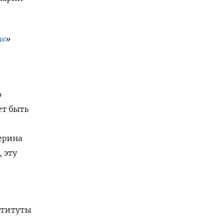
ew
»
р
ет быть
ерина
 эту
ституты