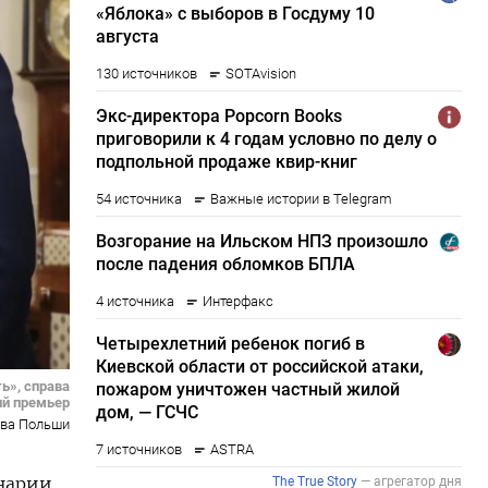
ь», справа
ий премьер
тва Польши
енарии