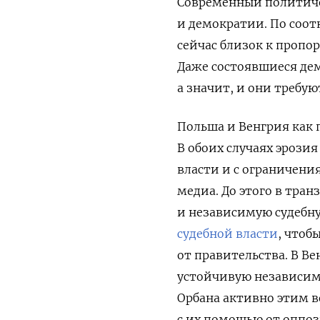
Современный политиче
и демократии. По соо
сейчас близок к пропо
Даже состоявшиеся де
а значит, и они требу
Польша и Венгрия как
В обоих случаях эрози
власти и с ограничен
медиа. До этого в тра
и независимую судебн
судебной власти
, чтоб
от правительства. В Ве
устойчивую независим
Орбана активно этим в
с их помощью от оппо