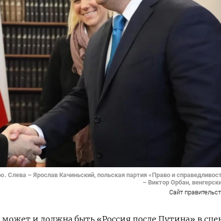
 Слева – Ярослав Качиньский, польская партия «Право и справедливост
– Виктор Орбан, венгерск
Сайт правительс
й может и должна быть «Россия после Путина» в сц