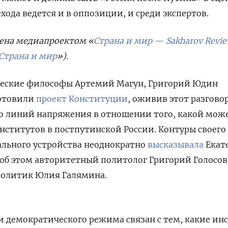
хода ведется и в оппозиции, и среди экспертов.
ена медиапроектом «
Страна и мир — Sakharov Revi
Страна и мир
»).
еские философы Артемий Магун, Григорий Юдин
готовили
проект Конституции
, оживив этот разгово
о линий напряжения в отношении того, какой мож
ститутов в постпутинской России. Контуры своего
льного устройства неоднократно
высказывала
Екат
об этом авторитетный политолог Григорий Голосов,
олитик Юлия Галямина.
и демократического режима связан с тем, какие ин