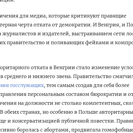
ничения для медиа, которые критикуют правящие
терная черта отката от демократии. И Венгрия, и П
 журналистов и издателей, выстраиванием сети л
их правительство и поливающих фейками и комп
оритарного отката в Венгрии стало изменение усл
 среднего и нижнего звена. Правительство смягчи
ения госслужащих
, тем самым создав для себя более
правления персональным составом бюрократии и о
ачения на должности не столько компетентных, ско
В обеих странах, но особенно в Польше авторитарн
еще и консерватизацией публичной повестки. Прав
ссивно боролась с абортами, продвигала гомофобны