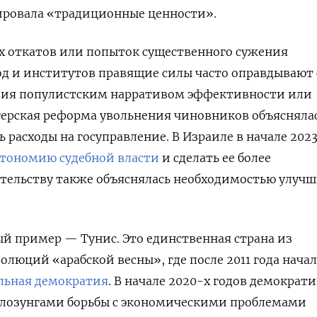
ировала «традиционные ценности».
х откатов или попыток существенного сужения
од и институтов правящие силы часто оправдывают
вия популистским нарративом эффективности или
нгерская реформа увольнения чиновников объясняла
расходы на госуправление. В Израиле в начале 2023
тономию судебной власти
и сделать ее более
тельству также объяснялась необходимостью улуч
й пример — Тунис. Это единственная страна из
олюций «арабской весны», где после 2011 года начал
альная демократия
. В начале 2020-х годов демократ
д лозунгами борьбы с экономическими проблемами