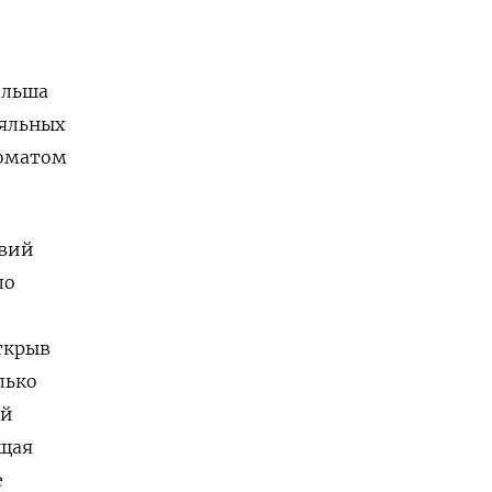
ольша
ояльных
роматом
овий
ло
ткрыв
лько
ый
ящая
е