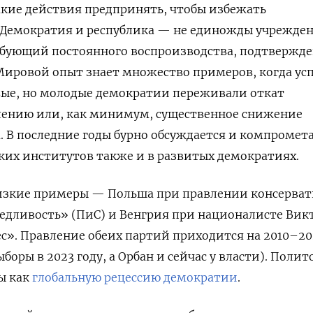
акие действия предпринять, чтобы избежать
. Демократия и республика — не единожды учрежде
ребующий постоянного воспроизводства, подтвержд
 Мировой опыт знает множество примеров, когда у
вые, но молодые демократии переживали откат
лению или, как минимум, существенное снижение
 В последние годы бурно обсуждается и компромет
их институтов также и в развитых демократиях.
изкие примеры — Польша при правлении консерва
едливость» (ПиС) и Венгрия при националисте Вик
с». Правление обеих партий приходится на 2010–2
боры в 2023 году, а Орбан и сейчас у власти). Полит
ы как
глобальную рецессию демократии
.