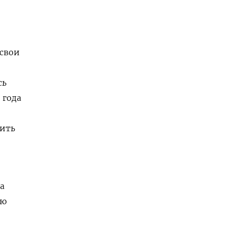
 свои
сь
 года
шить
а
ию