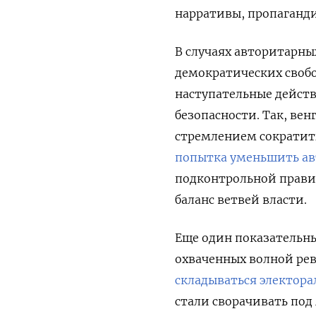
нарративы, пропаганд
В случаях авторитарны
демократических своб
наступательные дейст
безопасности. Так, ве
стремлением сократить 
попытка уменьшить ав
подконтрольной прави
баланс ветвей власти.
Еще один показательны
охваченных волной рев
складываться электор
стали сворачивать по