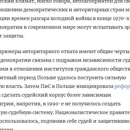
ский климат, мягко говоря, неблагоприятен для с
тношению демократических и авторитарных стран 
рции времен разгара холодной войны в конце 1970-х 
мократии в современном мире могут испытывать э
ют защиты.
 примеры авторитарного отката имеют общие черты
я демократии связана с подрывом независимости су
иями в отношении институтов гражданского общест
нзитный период Польше удалось построить сильную
ую власть. Затем ПиС в Польше инициировала
рефо
ы сделать судейский корпус более зависимым
нгрии, напротив, в 1990-е не получилось создать
ую судебную систему. Националистическое правите
оспользовалось, подчинив себе судей и защитивши
зиции.