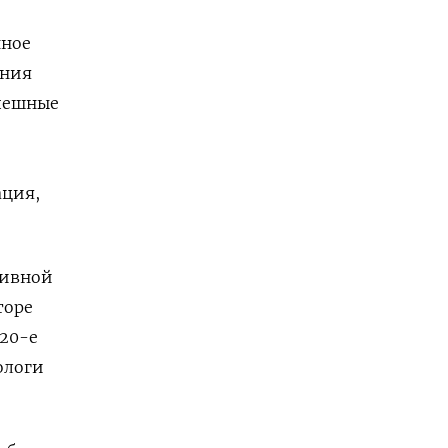
нное
ения
спешные
ация,
тивной
торе
020-е
ологи