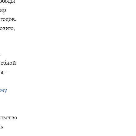
вободы
мир
годов.
розию,
.
дебной
ва —
рму
льство
сь