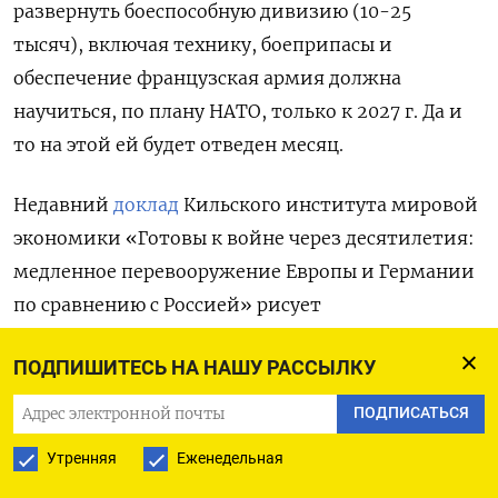
развернуть боеспособную дивизию (10-25
тысяч), включая технику, боеприпасы и
обеспечение французская армия должна
научиться, по плану НАТО, только к 2027 г. Да и
то на этой ей будет отведен месяц.
Недавний
доклад
Кильского института мировой
экономики «Готовы к войне через десятилетия:
медленное перевооружение Европы и Германии
по сравнению с Россией» рисует
неблагоприятную картину состояния бундесвера,
ПОДПИШИТЕСЬ НА НАШУ РАССЫЛКУ
способности Германии и ее ВПК быстро наладить
производство вооружений в необходимых
ПОДПИСАТЬСЯ
количествах. Благодаря собственному
Утренняя
Еженедельная
производству и поставкам из Северной Корее