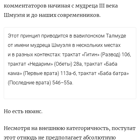
комментаторов начиная с мудреца
III
века
Шмуэля и до наших современников
.
Этот принцип приводится в вавилонском Талмуде
от имени мудреца Шмуэля в нескольких местах
и в разных контекстах: трактат «Гитин» (Развод) 10б,
трактат «
Недарим
»
(Обеты) 28а,
трактат «
Баба
кама
»
(Первые врата) 113а-б, трактат «Баба батра
»
(Последние врата) 54б–55а.
Но есть нюанс.
Несмотря на внешнюю категоричность, постулат
этот отнюдь не предполагает абсолютную