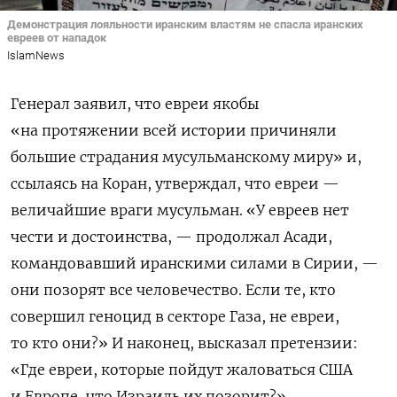
Демонстрация лояльности иранским властям не спасла иранских
евреев от нападок
IslamNews
Генерал заявил, что евреи якобы
«на протяжении всей истории причиняли
большие страдания мусульманскому миру» и,
ссылаясь на Коран, утверждал, что
евреи —
величайшие враги мусульман. «У евреев нет
чести и достоинства, — продолжал Асади,
командовавший иранскими силами в Сирии, —
они позорят все человечество. Если те, кто
совершил геноцид в секторе Газа, не евреи,
то кто они?» И наконец, высказал претензии:
«Где евреи, которые пойдут жаловаться США
и Европе, что Израиль их позорит?»