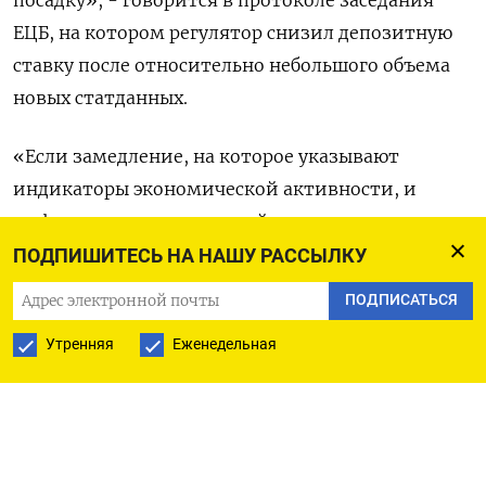
ЕЦБ, на котором регулятор снизил депозитную
ставку после относительно небольшого объема
новых статданных.
«Если замедление, на которое указывают
индикаторы экономической активности, и
инфляция ниже ожиданий окажутся
временными, то решение снизить ставки сейчас
ПОДПИШИТЕСЬ НА НАШУ РАССЫЛКУ
может, в конечном итоге, просто означать
ПОДПИСАТЬСЯ
перенос декабрьского шага на более ранний
Утренняя
Еженедельная
срок,» - говорится в документе.
Оригинал сообщения на английском языке
доступен по коду: