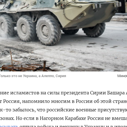
лько это не Украина, а Алеппо, Сирия
Мино
ние исламистов на силы президента Сирии Башара 
 Россия, напомнило многим в России об этой стран
ак-то забылось, что российские военные присутству
зонах. Но если в Нагорном Карабахе Россия не вмеш
асывать
оттуда войска и технику в Украину и в итог