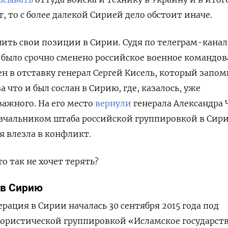
, то с более далекой Сирией дело обстоит иначе.
нить свои позиции в Сирии. Судя по телеграм-кана
 было срочно сменено российское военное командо
ен в отставку генерал Сергей Кисель, который запо
а что и был сослан в Сирию, где, казалось, уже
важного. На его место
вернули
генерала Александра 
ачальником штаба российской группировкой в Сир
ия влезла в конфликт.
то так не хочет терять?
 в Сирию
рация в Сирии началась 30 сентября 2015 года под
рористической группировкой «Исламское государств