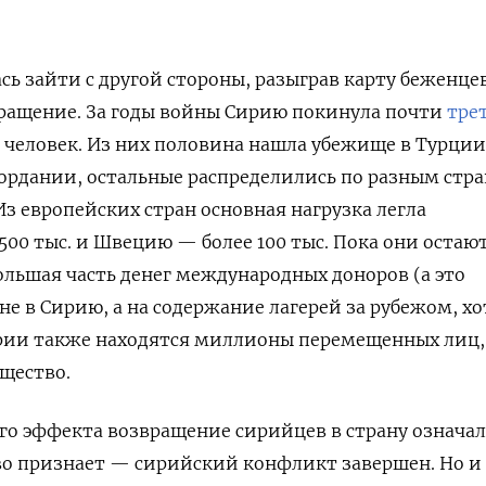
сь зайти с другой стороны, разыграв карту беженце
ращение. За годы войны Сирию покинула почти
тре
н человек. Из них половина нашла убежище в Турции
Иордании, остальные распределились по разным стр
Из европейских стран основная нагрузка легла
00 тыс. и Швецию — более 100 тыс. Пока они остаю
ольшая часть денег международных доноров (а это
не в Сирию, а на содержание лагерей за рубежом, хо
рии также находятся миллионы перемещенных лиц,
щество.
о эффекта возвращение сирийцев в страну означал
о признает — сирийский конфликт завершен. Но и 