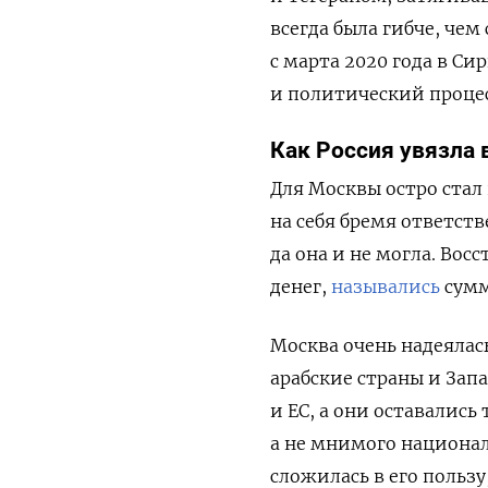
всегда была гибче, че
с марта 2020 года в Си
и политический процес
Как Россия увязла 
Для Москвы остро стал
на себя бремя ответств
да она и не могла. Во
денег,
назывались
сумм
Москва очень надеялас
арабские страны и Зап
и ЕС, а они оставались
а не мнимого национал
сложилась в его польз