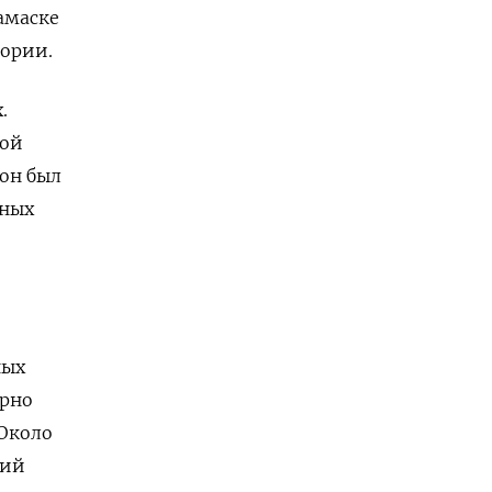
амаске
тории.
.
ой
 он был
ьных
ных
ерно
 Около
кий