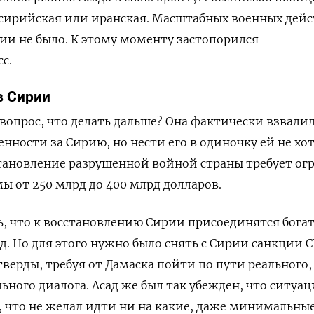
м сирийская или иранская. Масштабных военных дей
рии не было. К этому моменту застопорился
с.
в Сирии
 вопрос, что делать дальше? Она фактически взвали
енности за Сирию, но нести его в одиночку ей не хот
сстановление разрушенной войной страны требует о
ы от 250 млрд до 400 млрд долларов.
ь, что к восстановлению Сирии присоединятся бога
ад. Но для этого нужно было снять с Сирии санкции 
 тверды, требуя от Дамаска пойти по пути реального,
ьного диалога. Асад же был так убежден, что ситуац
у, что не желал идти ни на какие, даже минимальны