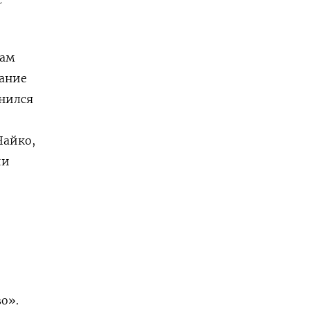
лам
вание
мнился
Чайко,
ии
о».