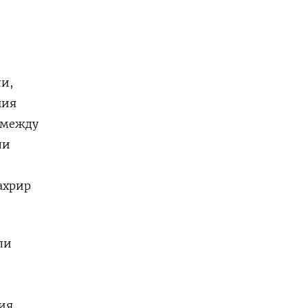
и,
ния
я между
ли
ахрир
ли
ция