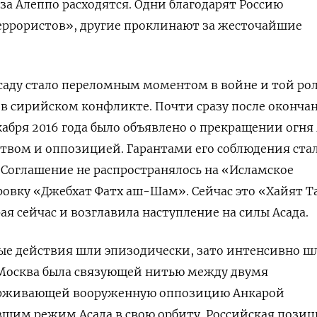
за Алеппо расходятся. Одни благодарят Россию
еррористов», другие проклинают за жесточайшие
саду стало переломным моментом в войне и той рол
 в сирийском конфликте. Почти сразу после оконча
екабря 2016 года было объявлено о прекращении огн
твом и оппозицией. Гарантами его соблюдения ста
. Соглашение не распространялось на «Исламское
ровку «Джебхат Фатх аш-Шам». Сейчас это «Хайят Т
я сейчас и возглавила наступление на силы Асада.
вые действия шли эпизодически, зато интенсивно ш
 Москва была связующей нитью между двумя
рживающей вооруженную оппозицию Анкарой
вшим режим Асада в свою орбиту. Российская пози