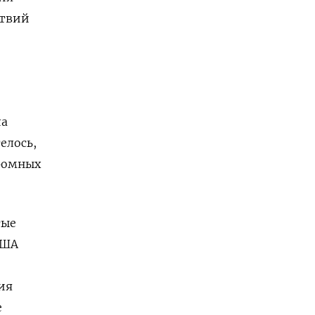
ствий
ла
елось,
громных
тые
США
ия
е