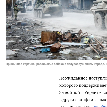
Привычная картина: российские войска в полуразрушенном городе. То
Неожиданное наступле
которого поддерживает
За войной в Украине к
в других конфликтных 
и вскоре начала
перебр