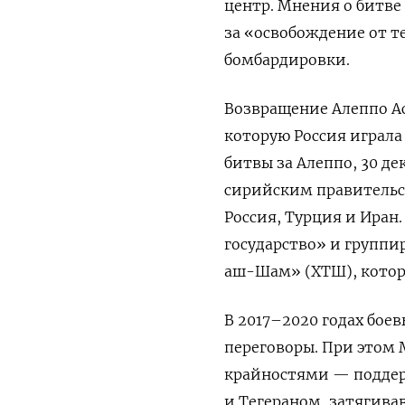
центр. Мнения о битве 
за «освобождение от т
бомбардировки.
Возвращение Алеппо А
которую Россия играла
битвы за Алеппо, 30 д
сирийским правительс
Россия, Турция и Иран
государство» и группи
аш-Шам» (ХТШ), котора
В 2017–2020 годах бое
переговоры. При этом
крайностями — подде
и Тегераном, затягива