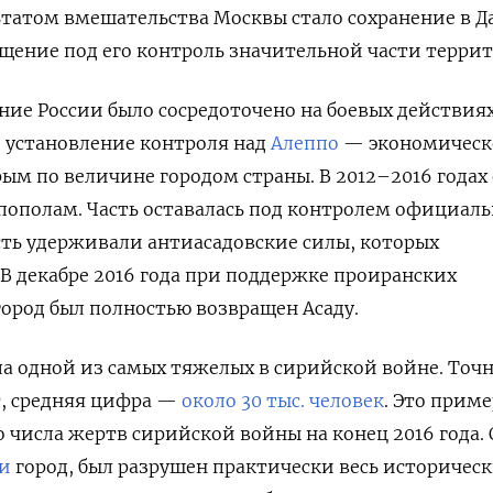
татом вмешательства Москвы стало сохранение в Д
щение под его контроль значительной части терри
ние России было сосредоточено на боевых действиях
 установление контроля над
Алеппо
— экономическ
ым по величине городом страны. В 2012–2016 годах
пополам. Часть оставалась под контролем официал
сть удерживали антиасадовские силы, которых
В декабре 2016 года при поддержке проиранских
город был полностью возвращен Асаду.
ала одной из самых тяжелых в сирийской войне. Точ
т, средняя цифра —
около 30 тыс. человек
. Это прим
о числа жертв сирийской войны на конец 2016 года.
и
город, был разрушен практически весь историчес