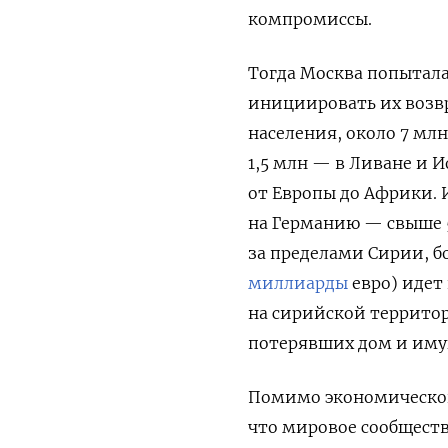
компромиссы.
Тогда Москва попытала
инициировать их возв
населения, около 7 мл
1,5 млн — в Ливане и 
от Европы до Африки. 
на Германию — свыше 5
за пределами Сирии, б
миллиарды
евро) идет 
на сирийской террито
потерявших дом и иму
Помимо экономическог
что мировое сообществ