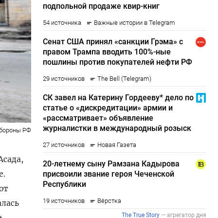
бороны РФ
Асада,
е.
ют
алась
е