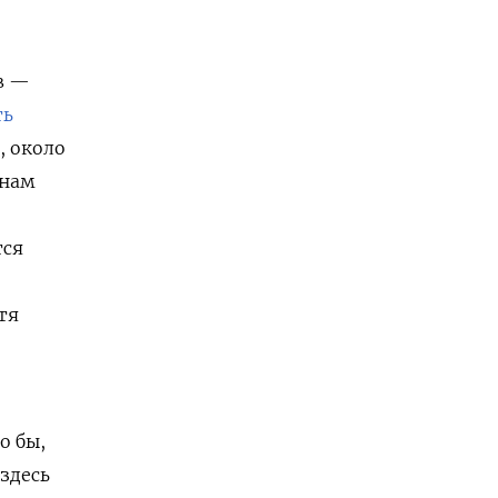
в —
ть
, около
анам
тся
тя
о бы,
здесь