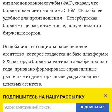
антимонопольной службы (ФАС), сказал, что
биржа поменяет название с СПбМТСБ на более
удобное для произношения - Петербургская
биржа - с целью, в том числе, популяризации
биржевых торгов.
Он добавил, что национальное ценовое
агентство, которое создается на базе платформы
SPX, которую биржа запустила в декабре прошло
года, призвано формировать справедливые
рыночные индикаторы после ухода западных
ценовых агентств.
ПОДПИШИТЕСЬ НА НАШУ РАССЫЛКУ
В качестве источников информации будут
использоваться биржевые торги, в том числе
ПОДПИСАТЬСЯ