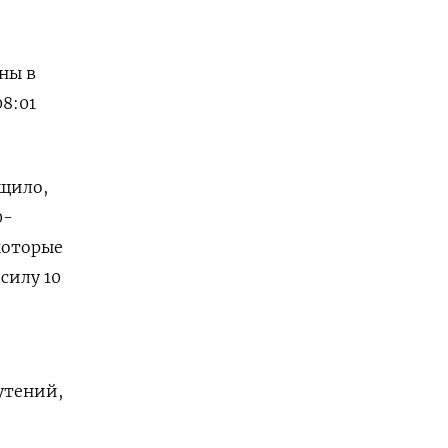
ны в
8:01
бщило,
0-
которые
силу 10
утений,