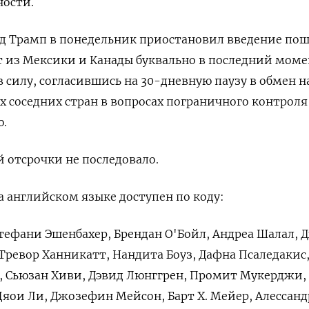
ности.
д Трамп в понедельник приостановил введение пош
т из Мексики и Канады буквально в последний моме
 силу, согласившись на 30-дневную паузу в обмен н
х соседних стран в вопросах пограничного контроля
ю.
й отсрочки не последовало.
 английском языке доступен по коду:
Стефани Эшенбахер, Брендан О'Бойл, Андреа Шалал, 
Тревор Ханникатт, Нандита Боуз, Дафна Псаледакис,
, Сьюзан Хиви, Дэвид Люнггрен, Промит Мукерджи,
Цяои Ли, Джозефин Мейсон, Барт Х. Мейер, Алессанд