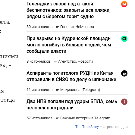
ста.
к
укциями
», -
ия
 тогда