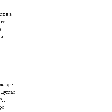
лин в
нт
а
 и
Джаррет
 Дуглас
 Эд
ро