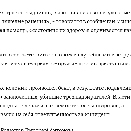
ия трое сотрудников, выполнявших свои служебные
 тяжелые ранения», - говорится в сообщении Миню
я помощь, «состояние их здоровья оценивается ка
ли в соответствии с законом и служебными инстр
менить огнестрельное оружие против преступников
.
 же колонии произошел бунт, в результате подавлен
9 заключенных, убившие трех надзирателей. Власти
л поднят членами экстремистских группировок, а
взяло на себя ответственность за инцидент.
. Редактор Дмитрий Антонов)