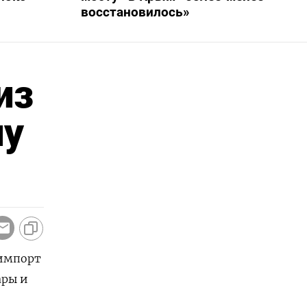
восстановилось»
из
лу
 импорт
ары и