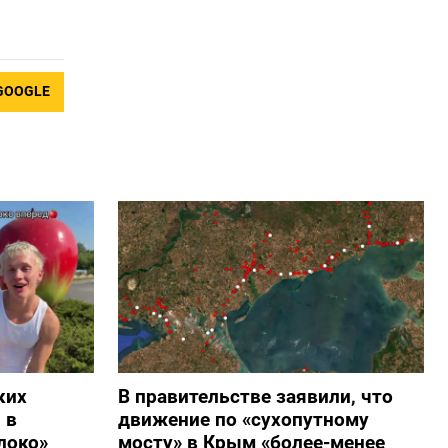
GOOGLE
ких
В правительстве заявили, что
 в
движение по «сухопутному
локо»
мосту» в Крым «более-менее