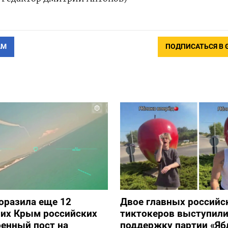
АМ
ПОДПИСАТЬСЯ В 
оразила еще 12
Двое главных российс
их Крым российских
тиктокеров выступили
оенный пост на
поддержку партии «Яб