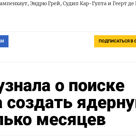
мпенхаут, Эндрю Грей, Судип Кар-Гупта и Геерт де 
АМ
ПОДПИСАТЬСЯ В 
знала о поиске
а создать ядерн
лько месяцев