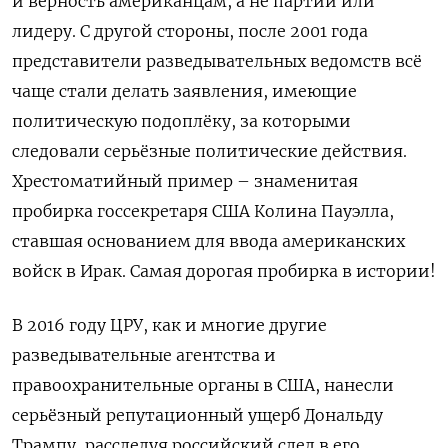
и
верность американцам, а не партии или
лидеру. С другой стороны, после 2001 года
представители разведывательных ведомств всё
чаще стали делать заявления, имеющие
политическую подоплёку, за которыми
следовали серьёзные политические действия.
Хрестоматийный пример –
знаменитая
пробирк
а госсекретаря США Колина
Пауэлла,
ставшая
основанием для ввода американских
войск в Ирак. Самая дорогая пробирка в истории!
В 2016 году ЦРУ, как и многие другие
разведывательные агентства и
правоохранительные органы в США, нанесли
серьёзный репутационный ущерб Дональду
Трампу, расследуя российский след в его