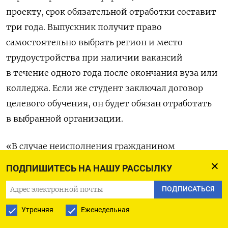
проекту, срок обязательной отработки составит
три года. Выпускник получит право
самостоятельно выбрать регион и место
трудоустройства при наличии вакансий
в течение одного года после окончания вуза или
колледжа. Если же студент заключал договор
целевого обучения, он будет обязан отработать
в выбранной организации.
«В случае неисполнения гражданином
обязанности по осуществлению трудовой
ПОДПИШИТЕСЬ НА НАШУ РАССЫЛКУ
деятельности в течение установленного срока
ПОДПИСАТЬСЯ
гражданин выплачивает штраф в двукратном
размере расходов федерального бюджета,
Утренняя
Еженедельная
бюджета субъекта Российской Федерации или