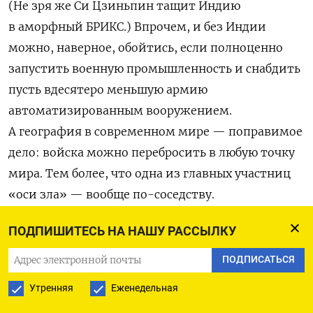
(Не зря же Си Цзиньпин тащит Индию
в аморфный БРИКС.) Впрочем, и без Индии
можно, наверное, обойтись, если полноценно
запустить военную промышленность и снабдить
пусть вдесятеро меньшую армию
автоматизированным вооружением.
А география в современном мире — поправимое
дело: войска можно перебросить в любую точку
мира. Тем более, что одна из главных участниц
«оси зла» — вообще по-соседству.
ПОДПИШИТЕСЬ НА НАШУ РАССЫЛКУ
Вместо этого трамписты готовят «ценностную»
почву для того, чтобы отказаться защищать
ПОДПИСАТЬСЯ
Европу, зато пытаются оторвать РФ от Китая.
Утренняя
Еженедельная
В каком-то смысле такая реконфигурация