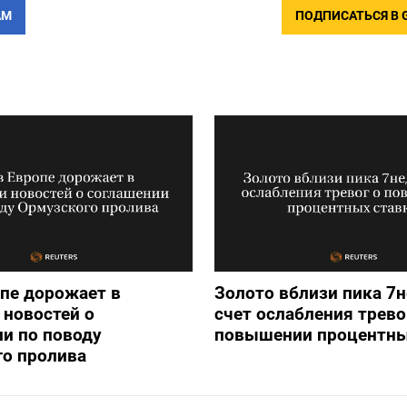
АМ
ПОДПИСАТЬСЯ В 
опе дорожает в
Золото вблизи пика 7н
новостей о
счет ослабления трево
и по поводу
повышении процентны
го пролива