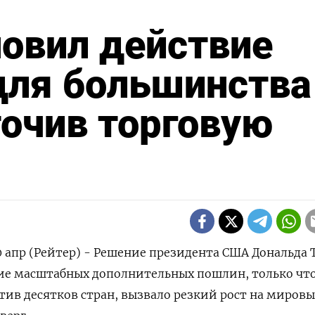
овил действие
для большинства
точив торговую
апр (Рейтер) - Решение президента США Дональда 
ие масштабных дополнительных пошлин, только чт
тив десятков стран, вызвало резкий рост на мировы