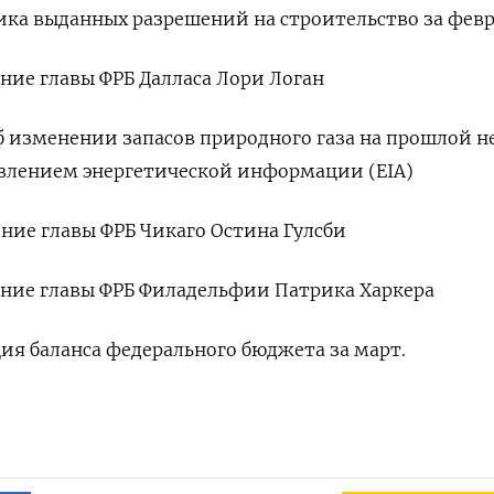
амика выданных разрешений на строительство за фев
ение главы ФРБ Далласа Лори Логан
об изменении запасов природного газа на прошлой н
влением энергетической информации (EIA)
ение главы ФРБ Чикаго Остина Гулсби
ление главы ФРБ Филадельфии Патрика Харкера
ция баланса федерального бюджета за март.