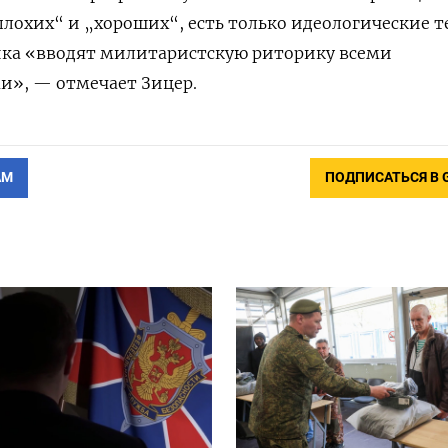
плохих“ и „хороших“, есть только идеологические т
ника «вводят милитаристскую риторику всеми
», — отмечает Зицер.
АМ
ПОДПИСАТЬСЯ В 