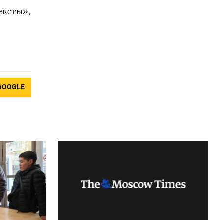
ексты»,
GOOGLE