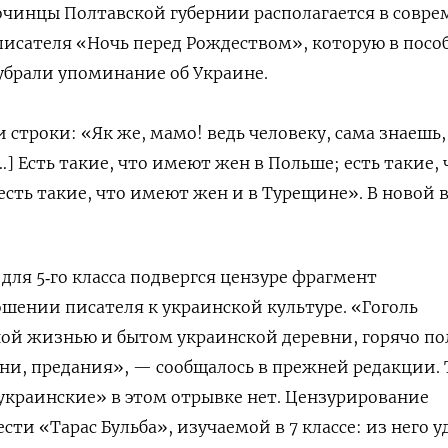
очинцы Полтавской губернии располагается в совр
 писателя «Ночь перед Рождеством», которую в посо
 убрали упоминание об Украине.
и строки: «Як же, мамо! ведь человеку, сама знаешь,
] Есть такие, что имеют жен в Польше; есть такие, 
есть такие, что имеют жен и в Турещине». В новой 
 для 5‑го класса подвергся цензуре фрагмент
шении писателя к украинской культуре. «Гоголь
ной жизнью и бытом украинской деревни, горячо п
сни, предания», — сообщалось в прежней редакции. 
украинские» в этом отрывке нет. Цензурирование
ести «Тарас Бульба», изучаемой в 7 классе: из него 