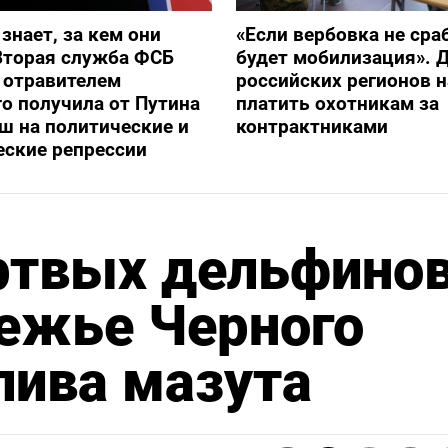
 знает, за кем они
«Если вербовка не сра
Вторая служба ФСБ
будет мобилизация». Д
с отравителем
российских регионов 
о получила от Путина
платить охотникам за
ш на политические и
контрактниками
еские репрессии
ртвых дельфино
режье Черного
лива мазута