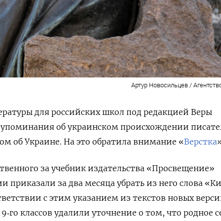
Артур Новосильцев / Агентств
ературы для российских школ под редакцией Веры
упоминания об украинском происхождении писате
лом об Украине. На это обратила внимание «
Верстка
»
твенного за учебник издательства «Просвещение»
ии приказали за два месяца убрать из него слова «К
ответствии с этим указанием из текстов новых верс
и 9‑го классов удалили уточнение о том, что родное с