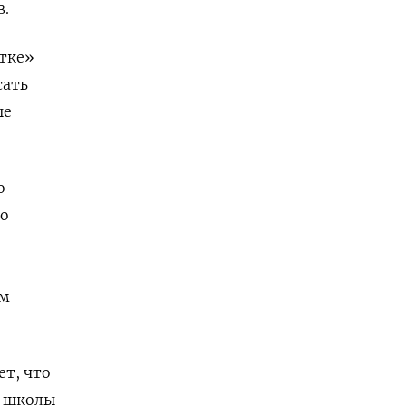
в.
стке»
сать
ые
о
го
ом
ет, что
 школы