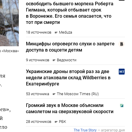
о «Москва»
ля
.
иев»,
ий
ело