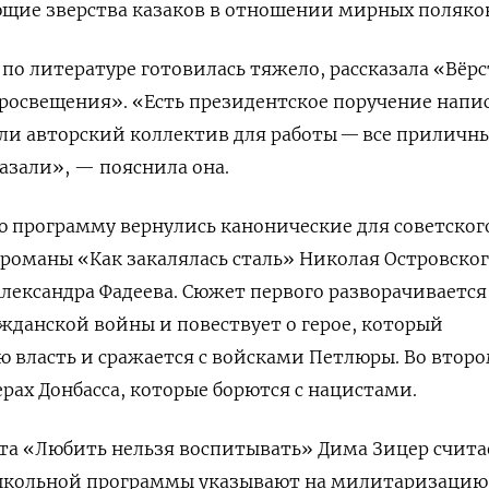
щие зверства казаков в отношении мирных поляко
 по литературе готовилась тяжело, рассказала «Вёр
росвещения». «Есть президентское поручение напи
ли авторский коллектив для работы — все приличн
казали», — пояснила она.
ю программу вернулись канонические для советског
романы «Как закалялась сталь» Николая Островско
лександра Фадеева. Сюжет первого разворачивается
ажданской войны и повествует о герое, который
ю власть и сражается с войсками Петлюры. Во втор
ерах Донбасса, которые борются с нацистами.
ста «Любить нельзя воспитывать» Дима Зицер счита
школьной программы указывают на
милитаризацию