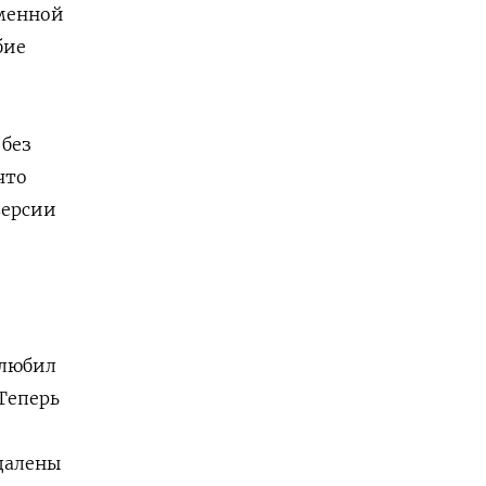
еменной
бие
 без
что
версии
олюбил
Теперь
удалены