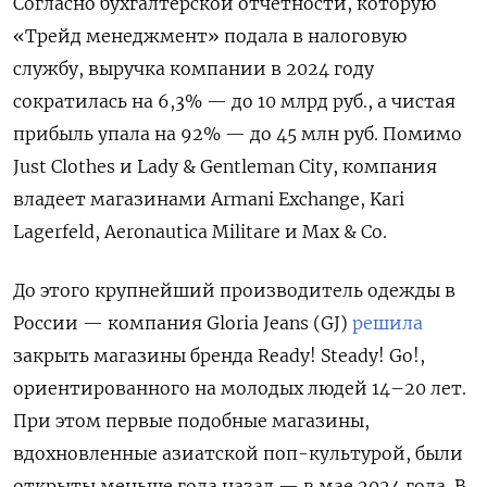
Согласно бухгалтерской отчетности, которую
«Трейд менеджмент» подала в налоговую
службу, выручка компании в 2024 году
сократилась на 6,3% — до 10 млрд руб., а чистая
прибыль упала на 92% — до 45 млн руб. Помимо
Just
Clothes
и Lady & Gentleman
City, компания
владеет магазинами Armani
Exchange, Kari
Lagerfeld, Aeronautica
Militare
и Max & Co.
До этого крупнейший производитель одежды в
России — компания Gloria
Jeans (GJ)
решила
закрыть магазины бренда Ready! Steady! Go!,
ориентированного на молодых людей 14–20 лет.
При этом первые подобные магазины,
вдохновленные азиатской поп-культурой, были
открыты меньше года назад — в мае 2024 года. В