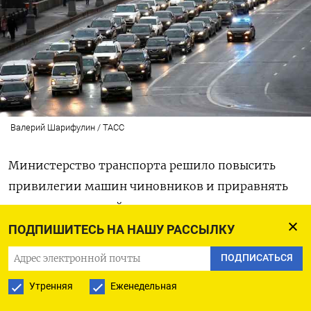
Валерий Шарифулин / ТАСС
Министерство транспорта решило повысить
привилегии машин чиновников и приравнять
их к правам скорой помощи — водителям
предлагают не только уступать дорогу власть
ПОДПИШИТЕСЬ НА НАШУ РАССЫЛКУ
имущим, но и экстренно перемещаться
ПОДПИСАТЬСЯ
в соседние ряды. Ведомство подготовило проект
Утренняя
Еженедельная
изменений в Правила дорожного движения,
который якобы призван помочь экстренным