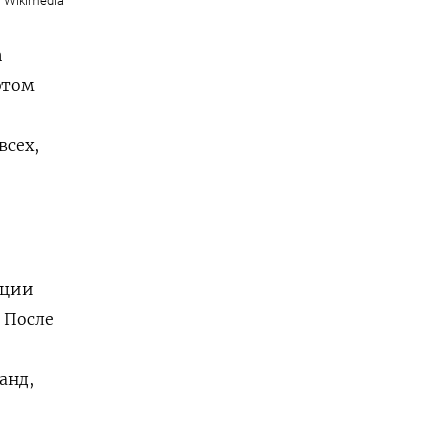
Wikimedia
n
этом
всех,
ации
 После
анд,