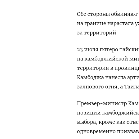
Обе стороны обвиняют 
на границе нарастала 
за территорий.
23 июля пятеро тайск
на камбоджийской мине
территория в провинц
Камбоджа нанесла арт
залпового огня, а Таил
Премьер-министр Камб
позиции камбоджийской
выбора, кроме как отв
одновременно призвав 