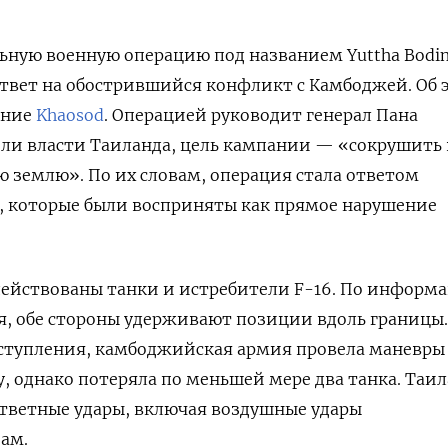
ьную военную операцию под названием Yuttha Bodi
ответ на обострившийся конфликт с Камбоджей. Об 
ание
Khaosod
. Операцией руководит генерал Пана
или власти Таиланда, цель кампании — «сокрушить 
ую землю». По их словам, операция стала ответом
, которые были восприняты как прямое нарушение
действованы танки и истребители F-16. По информ
, обе стороны удерживают позиции вдоль границы.
ступления, камбоджийская армия провела маневры
у, однако потеряла по меньшей мере два танка. Таил
 ответные удары, включая воздушные удары
ам.