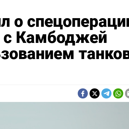
л о спецопераци
м с Камбоджей
ьзованием танков