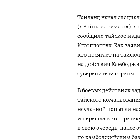
Таиланд начал специал
(«Война за землю») в 
сообщило тайское изд
Клэоплоттук. Как заяв
кто посягает на тайск
на действия Камбоджи
суверенитета страны.
В боевых действиях за
тайского командования
неудачной попытки на
и перешла в контратак
в свою очередь, нанес
по камбоджийским баз