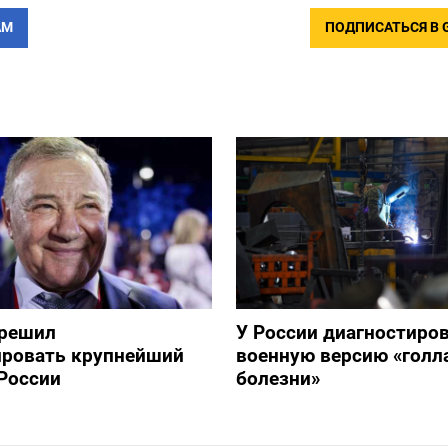
АМ
ПОДПИСАТЬСЯ В 
зрешил
У России диагностиро
ировать крупнейший
военную версию «голл
России
болезни»