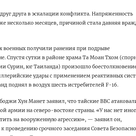
друг друга в эскалации конфликта. Напряженность
уже несколько месяцев, причиной стала давняя враж
их военных получили ранения при подрыве
. Спустя сутки в районе храма Та Моан Тхом (спор
ии Сурин, юг Таиланда) произошло боестолкновени
иллерийские удары с применением реактивных сис
анд поднял в воздух шесть истребителей F-16.
оджи Хун Манет заявил, что тайские ВВС атаковал
 армии на северо-востоке страны. «У нас нет ино
етить на вооруженную агрессию», — заявил он,
к проведению срочного заседания Совета Безопасн