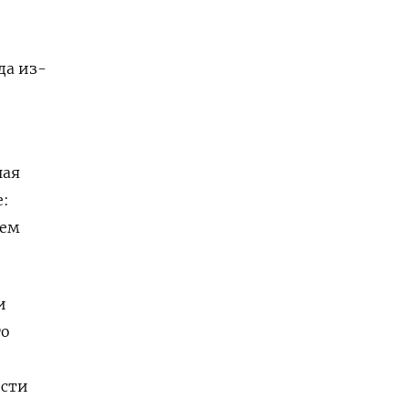
да из-
ная
е:
тем
и
го
ости