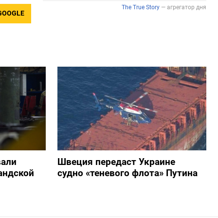
GOOGLE
вали
Швеция передаст Украине
андской
судно «теневого флота» Путина