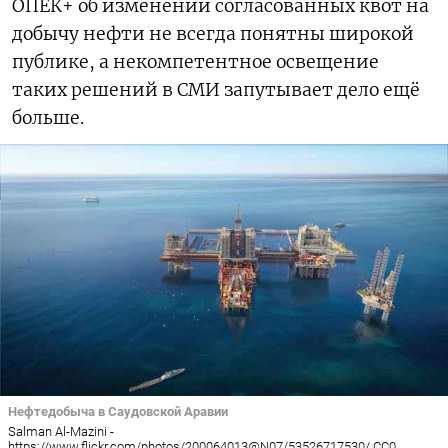
ОПЕК+ об изменении согласованных квот на
добычу нефти не всегда понятны широкой
публике, а некомпетентное освещение
таких решений в СМИ запутывает дело ещё
больше.
Нефтедобыча в Саудовской Аравии
Salman Al-Mazini -
https://www.flickr.com/photos/200064013@N07/53526717530/ CC0