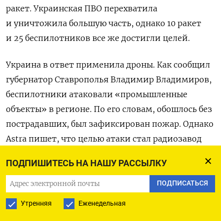
ракет. Украинская ПВО перехватила
и уничтожила большую часть, однако 10 ракет
и 25 беспилотников все же достигли целей.
Украина в ответ применила дроны. Как сообщил
губернатор Ставрополья Владимир Владимиров,
беспилотники атаковали «промышленные
объекты» в регионе. По его словам, обошлось без
пострадавших, был зафиксирован пожар. Однако
Astra пишет, что целью атаки стал радиозавод
«Сигнал», производящий средства
ПОДПИШИТЕСЬ НА НАШУ РАССЫЛКУ
радиоэлектронной борьбы для российских
вооруженных сил. Источники «РБК-Украина»
ПОДПИСАТЬСЯ
подтвердили попадания в корпуса № 1 и № 2
Утренняя
Еженедельная
завода, где размещается высокоточное