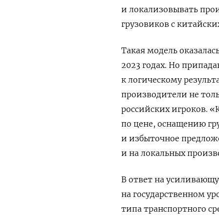
и локализовывать прои
грузовиков с китайски
Такая модель оказалас
2023 годах. Но припад
к логическому результ
производители не толь
российских игроков. 
по цене, оснащению гр
и избыточное предложе
и на локальных произв
В ответ на усиливающ
на государственном уро
типа транспортного ср