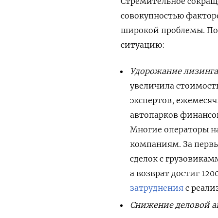
Стремительное сокраще
совокупностью факторо
широкой проблемы. По
ситуацию:
Удорожание лизинг
увеличила стоимост
экспертов, ежемесяч
автопарков финансо
Многие операторы н
компаниям. За первы
сделок с грузовика
а возврат достиг 12
затруднения
с реали
Снижение деловой а