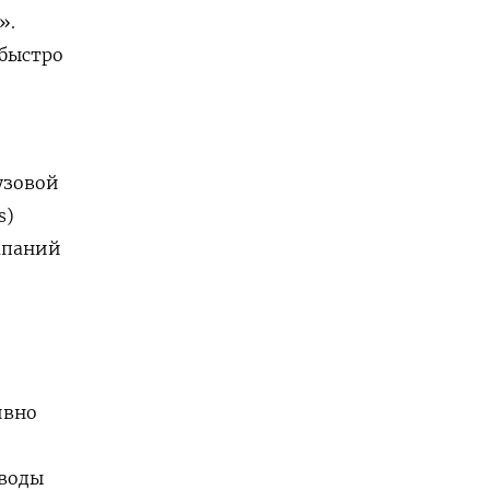
»
.
 быстро
узовой
s)
мпаний
ивно
аводы