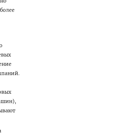
ено
более
о
евых
ение
мпаний.
овых
ашин),
тывают
а