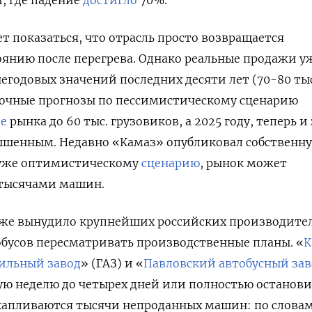
т показаться, что отрасль просто возвращается
янию после перегрева. Однако реальные продажи у
егодовых значений последних десяти лет (70-80 ты
ночные прогнозы по пессимистическому сценарию
е
рынка до 60 тыс. грузовиков, а 2025 году, теперь и
ышенным. Недавно «Камаз» опубликовал собственн
, уже оптимистическому
сценарию
, рынок может
 тысячами машин.
 уже вынудило крупнейших российских производите
обусов пересматривать производственные планы.
«
К
ильный завод
»
(ГАЗ) и
«
Павловский автобусный зав
ую неделю до четырех дней или полностью останов
скапливаются тысячи непроданных машин: по слова