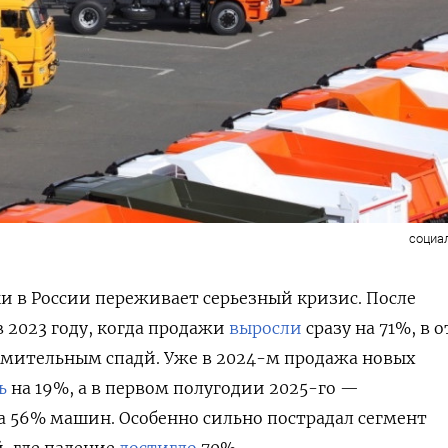
социа
и в России переживает серьезный кризис. После
в 2023 году, когда продажи
выросли
сразу на 71%, в 
емительным спадй. Уже в 2024-м продажа новых
ь
на 19%, а в первом полугодии 2025-го —
а 56% машин. Особенно сильно пострадал сегмент
, где падение
достигло
70%.