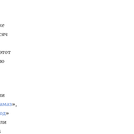
же
сяч
 этот
ую
ли
амаз
»
,
од
»
или
м