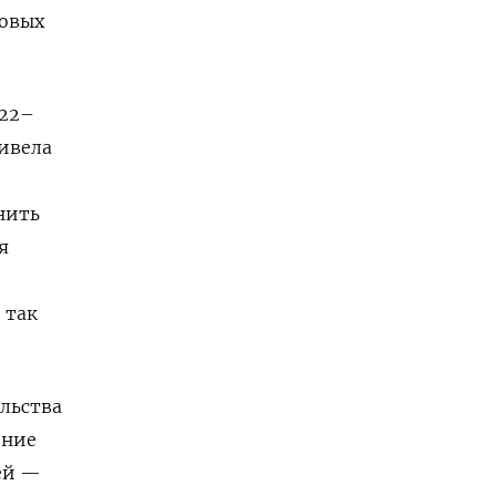
товых
022–
ривела
нить
я
 так
льства
ение
ей —