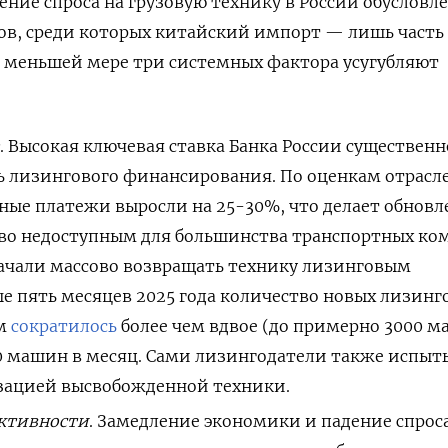
ние спроса на грузовую технику в России обусловл
в, среди которых китайский импорт — лишь часть 
 меньшей мере три системных фактора усугубляют
а
. Высокая ключевая ставка Банка России существенн
ь лизингового финансирования. По оценкам отрасл
ные платежи выросли на 25-30%, что делает обновл
во недоступным для большинства транспортных ко
ачали массово возвращать технику лизинговым
е пять месяцев 2025 года количество новых лизинг
мм
сократилось
более чем вдвое (до примерно 3000 м
00 машин в месяц. Сами лизингодатели также испы
зацией высвобожденной техники.
ктивности
. Замедление экономики и падение спрос