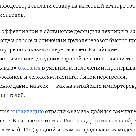
зводство, а сделали ставку на массовый импорт го
х заводов.
ь эффективной в обстановке дефицита техники в 2
ающем спросе и снижении грузоперевозок быстро п
ату: рынок оказался перенасыщен. Китайские
ко заменили ушедших европейцев, но и начали тес
«Камаз»
оказался
в уязвимом положении, проигрыва
узовиков и условиям лизинга. Рынок перегрелся,
ние давит на всех — как на китайских импортеров,
одителей.
уюся
китаизацию
отрасли «Камаз» добился вмешате
вне. В начале этого года Росстандарт
отозвал
одобр
едства (ОТТС) у одной из самых продаваемых модел