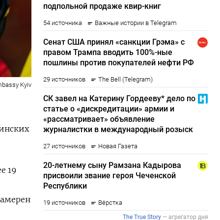
bassy Kyiv
аинских
е 19
намерен