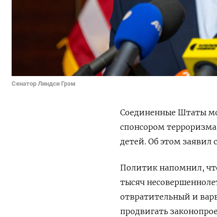
Сенатор Линдси Грэм
Соединенные Штаты мо
спонсором терроризма,
детей. Об этом заявил
Политик напомнил, что
тысяч несовершенноле
отвратительный и варва
продвигать законопрое