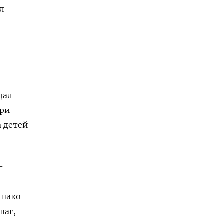
л
дал
при
 детей
-
е
днако
шаг,