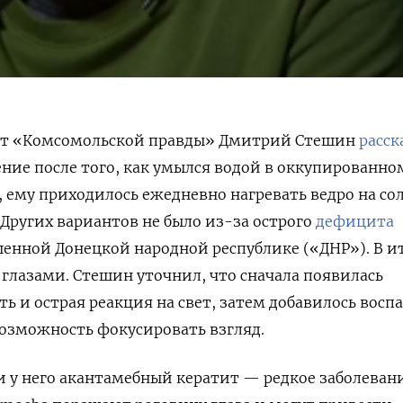
нт «Комсомольской правды» Дмитрий Стешин
расск
рение после того, как умылся водой в оккупированно
, ему приходилось ежедневно нагревать ведро на со
Других вариантов не было из-за острого
дефицита
енной Донецкой народной республике («ДНР»). В ит
 глазами. Стешин уточнил, что сначала появилась
ь и острая реакция на свет, затем добавилось восп
 возможность фокусировать взгляд.
 у него акантамебный кератит — редкое заболевани