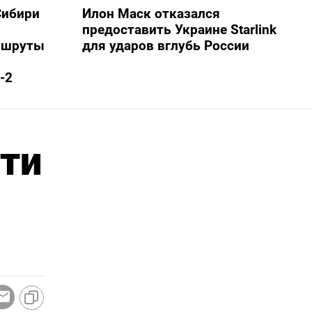
Сибири
Илон Маск отказался
предоставить Украине Starlink
ршруты
для ударов вглубь России
-2
чти