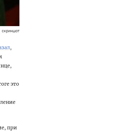
скриншот
азал
,
м
лнце,
оге это
аление
е, при