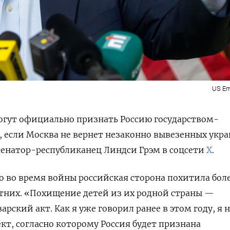
US Em
гут официально признать Россию государством-
 если Москва не вернет незаконно вывезенных укр
 сенатор-республиканец Линдси Грэм в соцсети
X
.
 во время войны российская сторона похитила боле
тних. «Похищение детей из их родной страны —
рский акт. Как я уже говорил ранее в этом году, я 
кт, согласно которому Россия будет признана