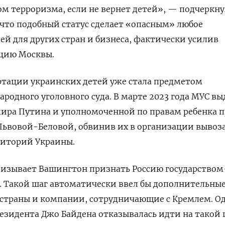
м терроризма, если не вернет детей», — подчеркну
, что подобный статус сделает «опасным» любое
ей для других стран и бизнеса, фактически усилив
цию Москвы.
ртации украинских детей уже стала предметом
родного уголовного суда. В марте 2023 года МУС вы
мира Путина и уполномоченной по правам ребенка 
Львовой-Беловой, обвинив их в организации вывоза
риторий Украины.
призывает Вашингтон признать Россию государством
. Такой шаг автоматически ввел бы дополнительны
 страны и компании, сотрудничающие с Кремлем. О
зидента Джо Байдена отказывалась идти на такой 