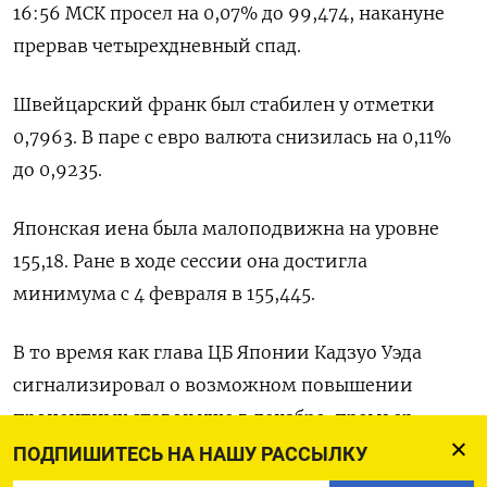
16:56 МСК просел на 0,07% до 99,474​, накануне
прервав четырехдневный спад.
Швейцарский франк был стабилен у отметки
0,7963​. В паре с евро валюта снизилась на 0,11%​
до 0,9235.
Японская иена была малоподвижна на уровне
155,18. Ране в ходе сессии она достигла
минимума с 4 февраля в 155,445.
В то время как глава ЦБ Японии Кадзуо Уэда
сигнализировал о возможном повышении
процентных ставок уже в декабре, премьер-
министр Японии Санаэ Такаити выразила
ПОДПИШИТЕСЬ НА НАШУ РАССЫЛКУ
недовольство этой идеей и призвала Банк