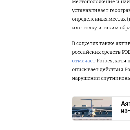
местоположение и най
устанавливает геоогра
определенных местах (
их с толку и таким обр
В соцсетях также акт
российских средств РЭ
отмечает
Forbes, хотя
описывает действия Ро
нарушения спутниковых 
Ая
из