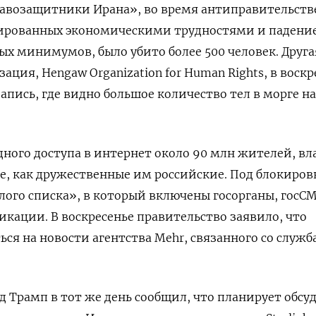
авозащитники Ирана», во время антиправительст
ированных экономическими трудностями и падени
ных минимумов, было убито более 500 человек. Друга
ция, Hengaw Organization for Human Rights, в воскр
апись, где видно большое количество тел в морге на
ного доступа в интернет около 90 млн жителей, вл
е, как дружественные им российские. Под блокиров
лого списка», в который включены госорганы, госС
кации. В воскресенье правительство заявило, что
ься на новости агентства Mehr, связанного со служ
 Трамп в тот же день сообщил, что планирует обсуд