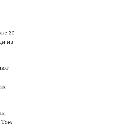
уже 20
и из
ают
ых
на
) Том