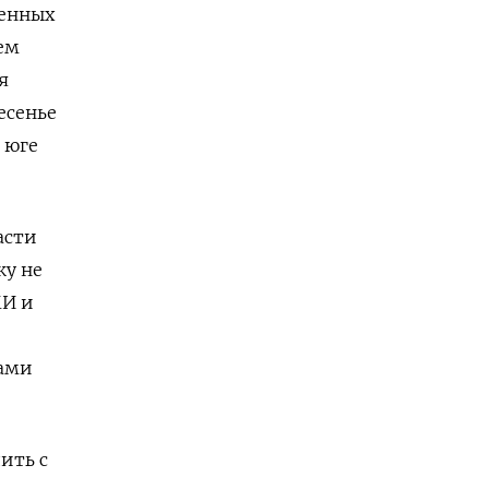
венных
ем
я
есенье
 юге
асти
ку не
МИ и
бами
ить с