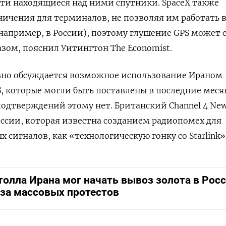
ти находящиеся над ними спутники. SpaceX также
ничения для терминалов, не позволяя им работать 
например, в России), поэтому глушение GPS может 
азом, пояснил Уитингтон The Economist.
ивно обсуждается возможное использование Ираном
Б, которые могли быть поставлены в последние меся
 подтверждений этому нет. Британский Channel 4 Ne
ссии, которая известна созданием радиопомех для
сигналов, как «технологическую гонку со Starlink»
толла Ирана мог начать вывоз золота в Рос
-за массовых протестов