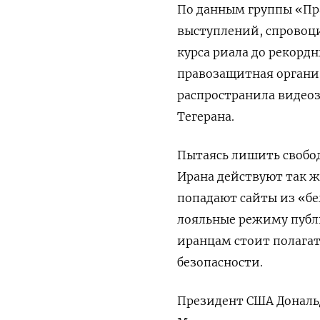
По данным группы «Пр
выступлений, спровоц
курса риала до рекорд
правозащитная организа
распространила видеоз
Тегерана.
Пытаясь лишить свобод
Ирана действуют так ж
попадают сайты из «бе
лояльные режиму публи
иранцам стоит полагат
безопасности.
Президент США Дональд