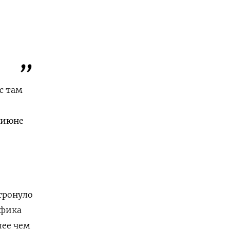
ис там
 июне
тронуло
афика
лее чем