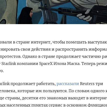
ровали в стране интернет, чтобы помешать выступ
нировать свои действия и распространять информ
ротестов. Однако в стране продолжает частично ра
Starlink компании SpaceX Илона Маска. Теперь реж
о.
arlink продолжает работать,
рассказали
Reuters три
еловека, которые им пользуются. По словам одного 
е страны, десятки его знакомых выходят в интерне
ичных населенных пунктах сервис в основном функци