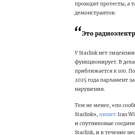
проходят протесты, а 
демонстрантов:
Это радиоэлект
У Starlink нет лицензии
функционирует. В декаб
приближается к 100. П
2025 года парламент за
нарушения.
Тем не менее, «по соо
Starlink»,
пишет
Iran W
и спутниковые соедин
Starlink, и в течение 