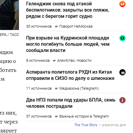
EPA / ТАСС
ающим
ацию о
ботать
им
из них,
т через
онирует