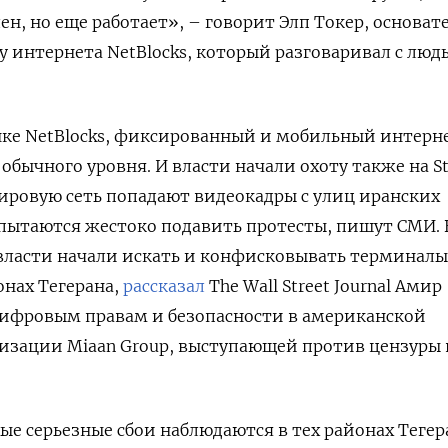
лен, но еще работает», – говорит Элп Токер, основат
 интернета NetBlocks, который разговаривал с люд
нке NetBlocks, фиксированный и мобильный интерне
обычного уровня. И власти начали охоту также на Sta
ировую сеть попадают видеокадры с улиц иранских
 пытаются жестоко подавить протесты, пишут СМИ. 
ласти начали искать и конфисковывать терминалы
йонах Тегерана,
рассказал
The Wall Street Journal Амир
цифровым правам и безопасности в американской
изации Miaan Group, выступающей против цензуры 
ые серьезные сбои наблюдаются в тех районах Тегера