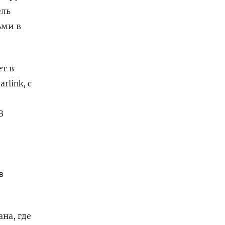
ель
ьми в
т в
rlink, с
В
в
на, где