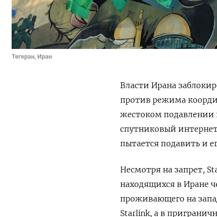
Тегеран, Иран
Власти Ирана заблоки
против режима коорди
жестоком подавлении п
спутниковый интернет 
пытается подавить и ег
Несмотря на запрет, St
находящихся в Иране ч
проживающего на запад
Starlink, а в пригран