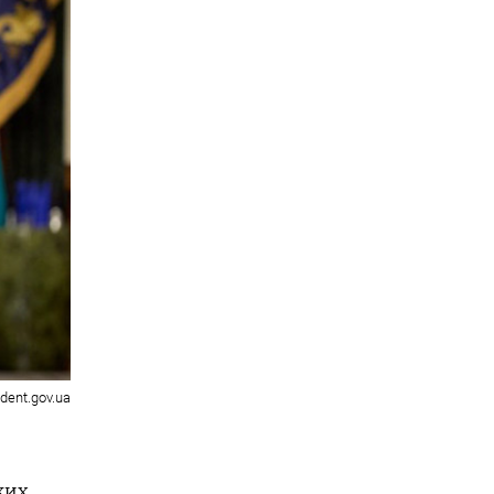
ident.gov.ua
ких