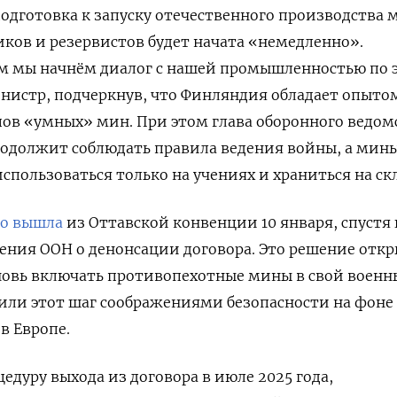
по
дготовка к запуску отечественного производства 
ков и резервистов будет начата «немедленно».
 мы начнём диалог с нашей промышленностью по 
нистр, подчеркнув, что Финляндия обладает опыто
пов «умных» мин. При этом глава оборонного ведом
родолжит соблюдать правила ведения войны, а мин
спользоваться только на учениях и храниться на ск
о вышла
из Оттавской конвенции 10 января, спустя
ения ООН о денонсации договора. Это решение отк
новь включать противопехотные мины в свой воен
нили этот шаг соображениями безопасности на фоне
в Европе.
едуру выхода из договора в июле 2025 года,