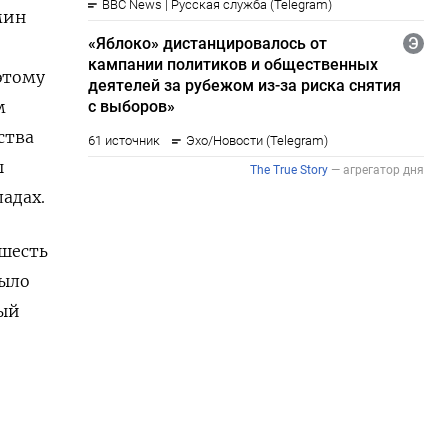
мин
этому
м
ства
ы
ладах.
 шесть
рыло
ный