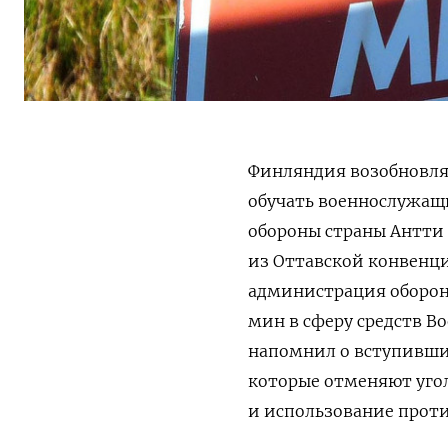
Финляндия возобновля
обучать военнослужащи
обороны страны Антти
из Оттавской конвенц
администрация оборон
мин в сферу средств В
напомнил о вступивши
которые отменяют угол
и использование прот