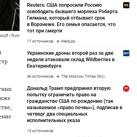
tuff / flickr
я
стр
тных
акже
тве,
ение