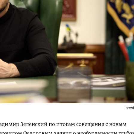
pres
адимир Зеленский по итогам совещания с новым
хаилом Федоровым заявил о необходимости глубо