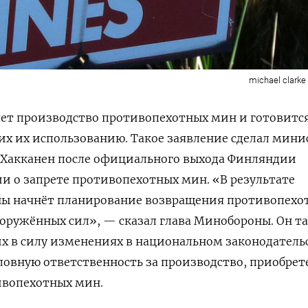
michael clarke s
ет производство противопехотных мин и готовитс
х их использованию. Такое заявление сделал мини
 Хакканен после официального выхода Финляндии
ии о запрете противопехотных мин.
«В результате
ы начнёт планирование возвращения противопехо
ооружённых сил», — сказал глава Минобороны. Он т
х в силу изменениях в национальном законодательс
овную ответственность за производство, приобрет
ивопехотных мин.