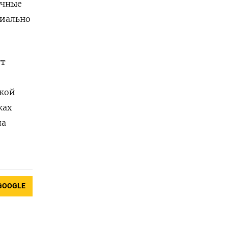
ичные
циально
ут
ской
ках
ла
GOOGLE