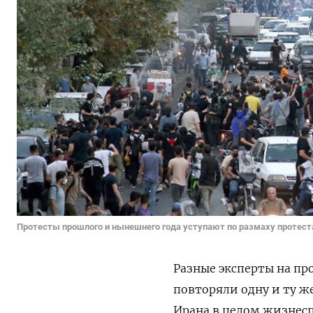
Протесты прошлого и нынешнего года уступают по размаху протестам
Разные эксперты на п
повторяли одну и ту ж
Ирана в целом жизнесп