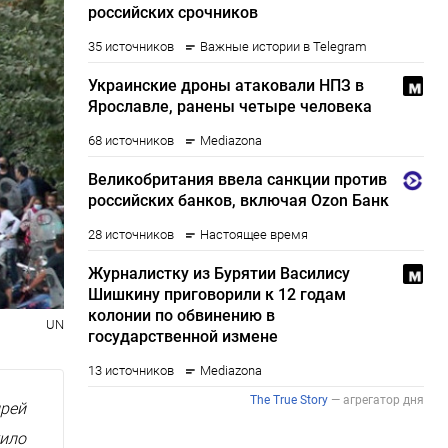
UN
дрей
жило