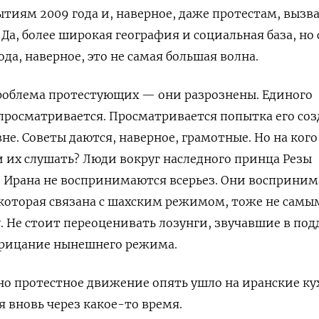
ытиям 2009 года и, наверное, даже протестам, выз
а, более широкая география и социальная база, но 
да, наверное, это не самая большая волна.
проблема протестующих — они разрознены. Единого
просматривается. Просматривается попытка его соз
е. Советы даются, наверное, грамотные. Но на кого
и их слушать? Люди вокруг наследного принца Резы
о Ирана не воспринимаются всерьез. Они восприни
 которая связана с шахским режимом, тоже не самы
 Не стоит переоценивать лозунги, звучавшие в по
трицание нынешнего режима.
о протестное движение опять ушло на иранские ку
я вновь через какое-то время.