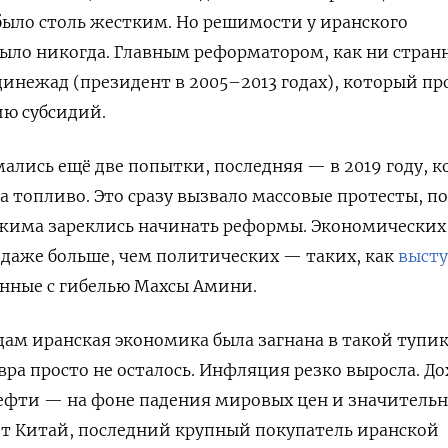
 было столь жестким. Но решимости у иранского
 было никогда. Главным реформатором, как ни стран
инежад (президент в 2005–2013 годах), который пр
ю субсидий.
ались ещё две попытки, последняя — в 2019 году, к
а топливо. Это сразу вызвало массовые протесты, по
ежима зареклись начинать реформы. Экономических
 даже больше, чем политических — таких, как
выст
анные с гибелью Махсы Амини.
дам иранская экономика была загнана в такой тупик
вра просто не осталось. Инфляция резко выросла. Д
нефти — на фоне падения мировых цен и значитель
ет Китай, последний крупный покупатель иранской