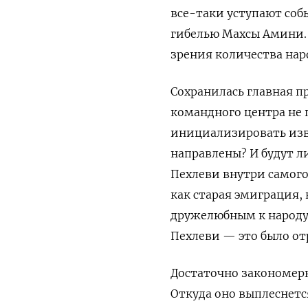
все-таки уступают соб
гибелью Махсы Амини. Д
зрения количества наро
Сохранилась главная 
командного центра не 
инициализировать извн
направлены? И будут л
Пехлеви внутри самог
как старая эмиграция,
дружелюбным к народу.
Пехлеви — это было о
Достаточно закономерн
Откуда оно выплеснетс