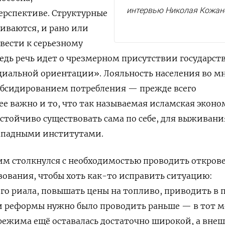
интервью Николая Кожан
перспективе. Структурные
иваются, и рано или
вести к серьезному
редь речь идет о чрезмерном присутствии государст
оциальной ориентации». Лояльность населения во м
убсидированием потребления — прежде всего
нее важно и то, что так называемая исламская экон
стойчиво существовать сама по себе, для выживани
западными институтами.
им столкнулся с необходимостью проводить откров
ования, чтобы хоть как-то исправить ситуацию:
ого риала, повышать цены на топливо, приводить в 
ти реформы нужно было проводить раньше — в тот 
 режима ещё оставалась достаточно широкой, а вне