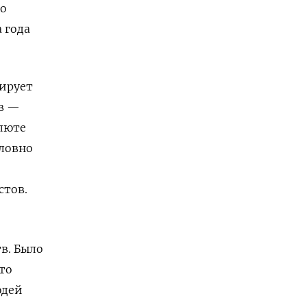
но
 года
цирует
ов —
алюте
словно
стов.
в. Было
то
юдей