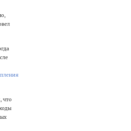
но,
овел
огда
сле
упления
, что
оходы
ных