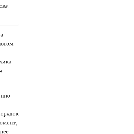
ова.
ва
ногом
омика
я
енно
порядок
момент,
шнее