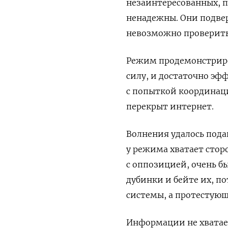
незаинтересованных, 
ненадежны. Они подве
невозможно проверить
Режим продемонстриров
силу, и достаточно эф
с попыткой координац
перекрыт интернет.
Волнения удалось пода
у режима хватает сторо
с оппозицией, очень бы
дубинки и бейте их, п
системы, а протестующ
Информации не хватает