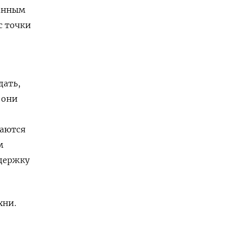
ванным
с точки
дать,
 они
маются
м
ддержку
хни.