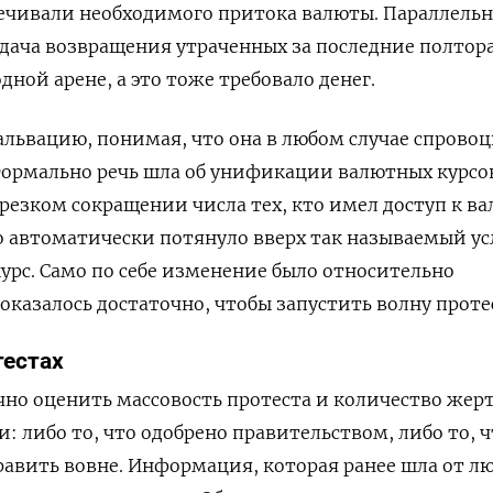
печивали необходимого притока валюты. Параллель
дача возвращения утраченных за последние полтора
ной арене, а это тоже требовало денег.
львацию, понимая, что она в любом случае спрово
 Формально речь шла об унификации валютных курс
 резком сокращении числа тех, кто имел доступ к в
то автоматически потянуло вверх так называемый у
рс. Само по себе изменение было относительно
оказалось достаточно, чтобы запустить волну проте
тестах
но оценить массовость протеста и количество жерт
: либо то, что одобрено правительством, либо то, ч
авить вовне. Информация, которая ранее шла от л