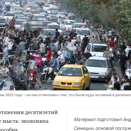
 2022 года – но они отличались тем, что были куда активней в регионах
ротяжении десятилетий
Материал подготовил Ан
е мысль: экономика
Синицын, основой послу
особна,