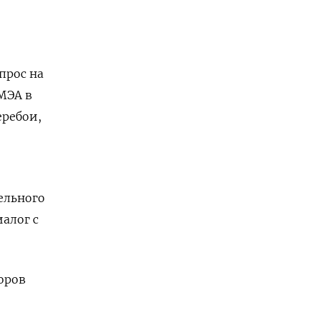
прос на
 МЭА в
еребои,
ельного
алог с
оров