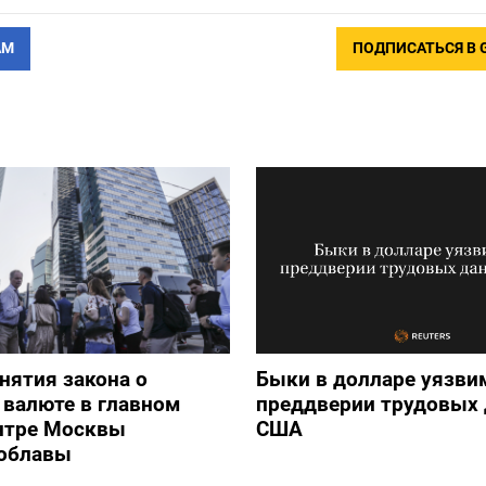
АМ
ПОДПИСАТЬСЯ В 
нятия закона о
Быки в долларе уязви
валюте в главном
преддверии трудовых
нтре Москвы
США
 облавы