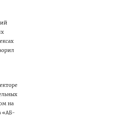
ний
их
ексах
ворил
секторе
тельных
ом на
в «АБ-