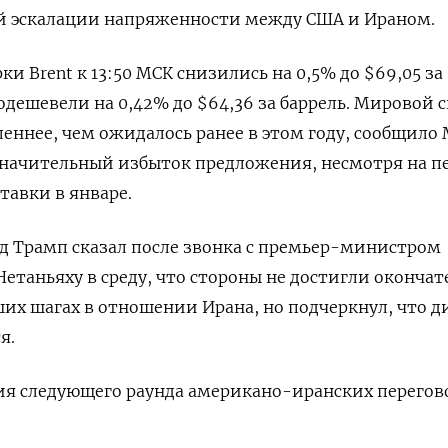
ой эскалации напряженности между США и Ираном.
и ​Brent ​к 13:50 ⁠МСК снизились на 0,5% до $69,‌05 за
подешевели на 0,42% до $64,36 за баррель. Мировой с
леннее, чем ожидалось ранее ‌в этом году, сообщило
значительный ​избыток предложения, несмотря на п
авки в ‌январе.
д Трамп сказал после звонка с премьер-министром
таньяху в среду, ​что стороны не ​достигли окончат
их шагах в отношении Ирана, но подчеркнул, ​что ди
я.
ия следующего раунда американо-иранских перегов