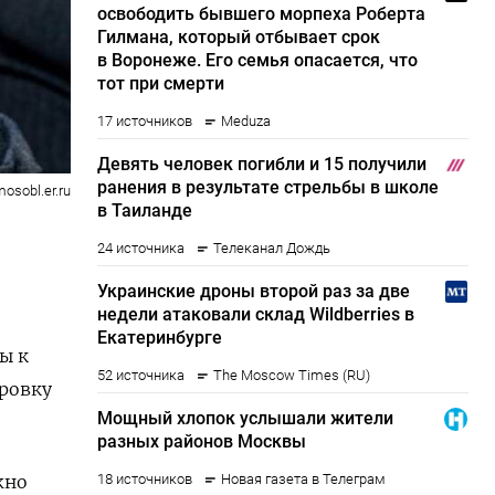
mosobl.er.ru
ы к
ровку
жно