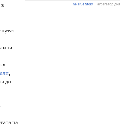
 в
епутат
я или
ых
тали
,
ла до
в
тата на