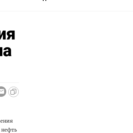
ия
на
жения
 нефть