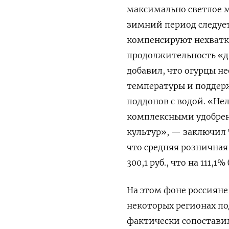
максимально светлое м
зимний период следуе
компенсируют нехватк
продолжительность «дн
добавил, что огурцы н
температуры и поддер
поддонов с водой. «Не
комплексными удобрен
культур», — заключил 
что средняя розничная
300,1 руб., что на 111,
На этом фоне россияне 
некоторых регионах под
фактически сопоставим