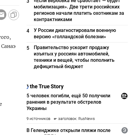
«Если вербовка не сработает — будет
3
мобилизация». Две трети российских
регионов начали платить охотникам за
контрактниками
У России диагностировали военную
4
версию «голландской болезни»
ого,
 Санаэ
Правительство ускорит продажу
5
изъятых у россиян автомобилей,
техники и вещей, чтобы пополнить
дефицитный бюджет
е