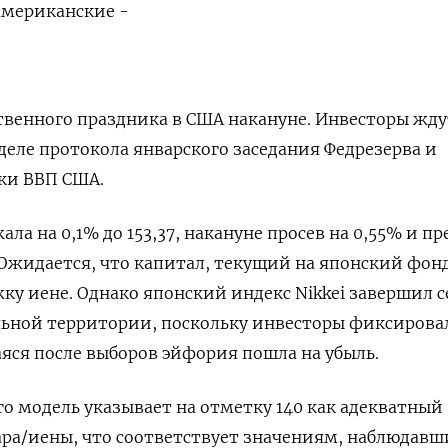
американские -
ственного праздника ​в США накануне. Инвесторы жду
деле ‌протокола январского заседания Федрезерва и
ки ВВП США.
ла на 0,1% до 153,37, накануне просев ‌на 0,55% и пр
Ожидается, что капитал, текущий на японский фо
у иене. ​Однако японский индекс ​Nikkei завершил 
льной территории, поскольку инвесторы фиксирова
яся ​после выборов эйфория пошла на убыль.
его модель указывает на отметку 140 как адекватный
ара/иены, что соответствует значениям, наблюдав