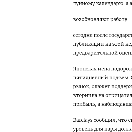
лунному календарю, а 
возобновляют работу
сегодня после государ
публикации на этой не
предварительной оцен
Японская ​иена подорожа
пятидневный подъем. 
рынок, окажет поддержк
‌вторника на отрицате
прибыль, а наблюдавша
Barclays сообщил, что 
уровень для пары долл