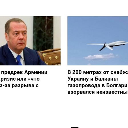
 предрек Армении
В 200 метрах от снаб
ризис или «что
Украину и Балканы
з-за разрыва с
газопровода в Болгари
взорвался неизвестны