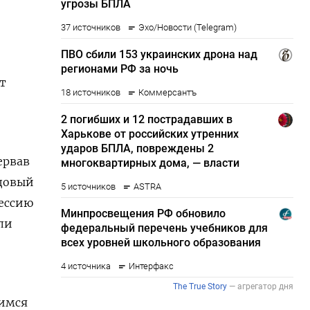
т
ервав
ндовый
сессию
ли
шимся