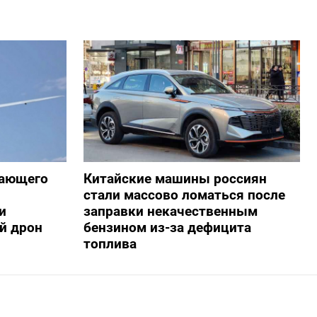
жающего
Китайские машины россиян
стали массово ломаться после
и
заправки некачественным
й дрон
бензином из-за дефицита
топлива