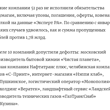
ские компании 51 раз не исполнили обязательства
магам, включая упоны, погашения, оферты, ковена
ылкой на данные «Эксперт РА». По сравнению с янва
аких случаев удвоилось, как и сумма пропущенных
лей против 1,78 млрд.
деле 10 компаний допустили дефолты: московский
изводитель бытовой химии «Чистая планета»,
ная компания Нафтатранс плюс, челябинская комп
ов «С-Принт», интернет-магазин «Нэппи клаб»,
Пушкинское, логистический оператор «Монополия
олдинг «Вератек», ландшафтный сервис «Ландске
зводитель технических газов «ГазТрансСнаб»
Кузина».