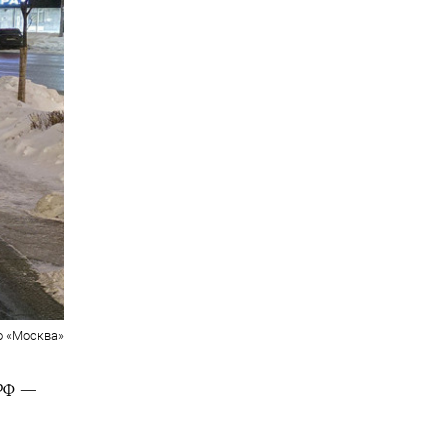
о «Москва»
РФ —