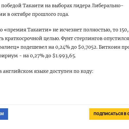
 победой Такаити на выборах лидера Либерально-
и в октябре прошлого года.
 «премия Такаити» ​не исчезнет полностью, то ⁠150,
ть краткосрочной целью. Фунт стерлингов опустился
тралиец» подешевел на 0,24% до $0,7052. Биткоин про
фириум - на 0,27% ​до $1.993,65.
 английском ‌языке доступен по коду:
АМ
ПОДПИСАТЬСЯ В 