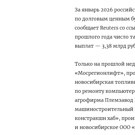
За январь 2026 россий
по долговым ценным бу
сообщает Reuters со сс
прошлого года число т
выплат — 3,38 млрд руб
Только на прошлой не
«Мосрегионлифт», про
новосибирская топлив
по ремонту компьютер
агрофирма Племзавод 
машиностроительный х
констракшн хаб», прои
и новосибирское ООО «