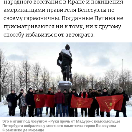
народного восстания в Иране и похищения
американцами правителя Венесуэлы по-
своему гармоничны. Подданные Путина не
присматриваются ни к тому, ни к другому
способу избавиться от автократа.
Это митинг под лозунгом «Руки прочь от Мадуро»: комсомольцы
Петербурга собрались у местного памятника герою Венесуэлы
Франсиско де Миранде