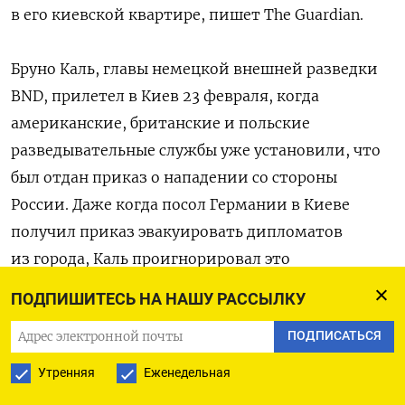
в его киевской квартире, пишет The Guardian.
Бруно Каль, главы немецкой внешней разведки
BND, прилетел в Киев 23 февраля, когда
американские, британские и польские
разведывательные службы уже установили, что
был отдан приказ о нападении со стороны
России. Даже когда посол Германии в Киеве
получил приказ эвакуировать дипломатов
из города, Каль проигнорировал это
предупреждение и как ни в чем не бывало
ПОДПИШИТЕСЬ НА НАШУ РАССЫЛКУ
планировал встречи на следующий день. Каля
ПОДПИСАТЬСЯ
пришлось эвакуировать из Киева в день
вторжения с помощью польской разведки
Утренняя
Еженедельная
по дорогам, забитым бегущими украинцами.