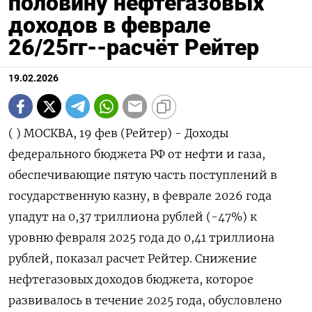
половину нефтегазовых
доходов в феврале
26/25гг--расчёт Рейтер
19.02.2026
( ) МОСКВА, 19 фев (Рейтер) - Доходы федерального бюджета РФ от нефти и газа, обеспечивающие пятую часть поступлений в государственную казну, в феврале 2026 года упадут на 0,37 триллиона рублей (-47%) к уровню февраля 2025 года до 0,41 триллиона рублей, показал ‌расчет Рейтер. Снижение нефтегазовых доходов бюджета, которое развивалось в течение 2025 года, обусловлено укреплением курса рубля и снижением международных котировок нефти, определяющих ставки нефтегазовых налогов. Всего за январь-февраль 2026 года нефтегазовые доходы бюджета, как ожидается, составят 0,80 ​триллиона рублей против 1,56 триллиона рублей ​за январь-февраль 2025 года. При этом ​февральские сборы ⁠нефтегазовых налогов вырастут относительно января, по расчетам Рейтер, на 12 миллиардов рублей (+3,1%) - главным ‌образом за счёт отрицательного значения демпфирующей надбавки. В текущем ‌месяце по январскому демпферу нефтяники заплатят государству, а не наоборот, как это обычно происходит. В феврале государству ​причитается около 25 миллиардов по демпферу против 16 миллиардов, полученных нефтяниками в прошлом месяце. Взаиморасчеты ‌по демпферу в феврале будут в пользу государственного бюджета впервые с февраля 2021 года. Смена знака демпферной ​надбавки даст бюджету в общей сложности около 42 миллиардов. Без эффекта обратного демпфера сумма сборов в ‌феврале оказалась бы ниже январского показателя, поскольку основной элемент - налог на добычу полезных ископаемых (НДПИ) для нефтяного сырья в феврале (за январскую добычу) снизится по сравнению с предыдущим месяцем на ​40 миллиардов рублей (-12%) ориентировочно ​до 0,29 триллиона рублей. Суммы ‌по январским нефтегазовым налогам должны быть уплачены в составе единого налогового платежа (ЕНП) не позднее 2 марта. Фактические ​данные о нефтегазовых доходах бюджета в феврале Минфин опубликует в начале марта. Бюджет РФ на 2026 год предполагает поступление нефтегазовых доходов в размере 8,918 триллиона рублей при общей сумме доходов 40,283 триллиона рублей. Ниже приводятся сведения о фактических нефтегазовых доходах федерального бюджета РФ за период январь-декабрь 2025 года и январь 2026 (по данным Минфина), а также предварительная оценка Рейтер налоговых поступлений в феврале 2026 года (в миллиардах рублей): По ян фе ма ап ма ию ию ав се ок но де ян ФЕ фе фе фе фе ∑ ∑ ян ян ка в в р р й н л г н т я к в ВР в/ в/ в в ян ян в- в- за 25 25 25 25 25 25 25 25 25 25 25 25 26 АЛ ян ян 26 26 в- в- фе фе те Ь в в /2 /2 фе фе в в ли 26 26 26 5 5 в в 26 26 г г г +/ % 26 25 /2 /2 - +/ % - г г 5 5 ПР - +/ % ОГ - НО З* - 95 Не 78 77 1. 1. 51 49 78 50 58 88 53 44 39 40 12 3, -3 -4 79 1. -7 -4 фт 9, 1, 08 08 2, 4, 7, 5, 2, 8, 0, 7, 3, 5, ,0 1 66 7, 8, 56 61 8, ег 1 3 1, 5, 7 8 3 0 5 6 9 8 3 3 ,0 5 6 0, ,8 8 аз 3 6 4 ов ые до хо ды , вс ег о На 1. 1. 77 76 64 60 63 67 67 67 65 54 44 41 -3 -6 -6 -6 85 2. -1 -5 ло 04 02 6, 9, 7, 9, 4, 5, 7, 1, 0, 8, 0, 0, 0, ,9 19 0, 0, 07 .2 9, г 9, 9, 5 1 2 4 1 7 2 3 5 8 3 0 3 ,7 2 3 8, 28 1 на 1 7 8 ,5 до бы чу по ле зн ых ис ко па ем ых (Н ДП И) Не 84 86 64 63 53 50 54 57 57 57 53 43 33 29 -3 -1 -5 -6 62 1. -1 -6 фт 0, 8, 6, 3, 2, 6, 3, 9, 8, 4, 0, 0, 1, 2, 9, 2, 76 6, 3, 70 .0 3, ь 4 2 4 6 5 1 4 6 8 6 8 7 9 0 9 0 ,2 4 9 8, 84 5 6 ,7 Га 14 92 77 82 68 58 51 56 55 55 74 76 70 77 6, 8, -1 -1 14 23 -8 -3 з 3, ,7 ,4 ,9 ,0 ,4 ,1 ,3 ,9 ,5 ,8 ,7 ,9 ,0 1 6 5, 6, 7, 6, 8, 7, 8 7 9 9 5 6 5 Га 64 68 52 52 46 44 39 39 42 41 44 41 37 41 3, 9, -2 -4 78 13 -5 -4 зо ,9 ,8 ,7 ,6 ,7 ,9 ,6 ,7 ,5 ,1 ,9 ,5 ,5 ,0 5 3 7, 0, ,5 3, 5, 1, вы 8 4 7 2 3 й ко нд ен са т Эк 73 69 47 17 13 20 25 28 42 38 42 38 40 43 2, 5, -2 -3 83 14 -5 -4 сп ,2 ,1 ,3 ,7 ,9 ,7 ,8 ,4 ,9 ,8 ,4 ,1 ,7 ,0 3 7 6, 7, ,7 2, 8, 1, ор 1 8 3 6 2 тн ая по шл