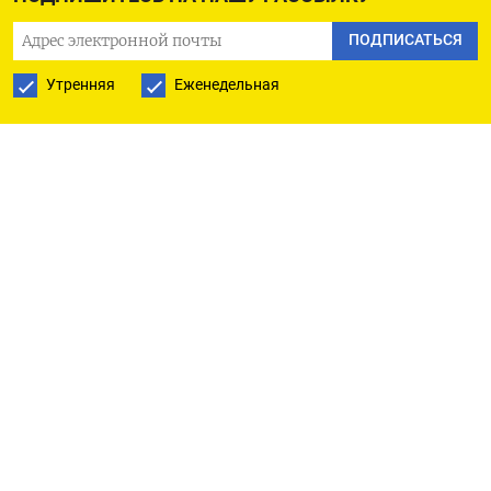
крупнейшими экономиками, а также поиск
ПОДПИСАТЬСЯ
трейдерами альтернативных источников
поставок помогли смягчить последствия потери
Утренняя
Еженедельная
значительной части поставок. Однако нагрузка
на мировую энергетическую систему
продолжает усиливаться.
АЖИОТАЖ ВОКРУГ ИИ ПОДДЕРЖИВАЕТ АКЦИИ
Мировые фондовые рынки пока
демонстрировали устойчивость ​в условиях
кризиса: новый всплеск оптимизма вокруг
искусственного интеллекта и ​более широкие
надежды на мирное соглашение США и Ирана
перевешивают негативное ​влияние войны.