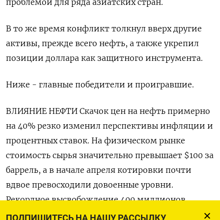
проблемой для ряда азиатских стран.
В то же время конфликт толкнул вверх другие
активы, прежде всего нефть, а также укрепил
позиции доллара как защитного инструмента.
Ниже - главные победители и проигравшие.
ВЛИЯНИЕ НЕФТИ Скачок цен на нефть примерно
на 40% резко изменил перспективы инфляции ‌и
процентных ставок. На физическом рынке
стоимость сырья значительно превышает $100 за
баррель, а в начале апреля котировки почти
вдвое превосходили довоенные уровни.
Рекордное высвобождение 400 миллионов
баррелей из стратегических резервов
ПОДПИШИТЕСЬ НА НАШУ РАССЫЛКУ