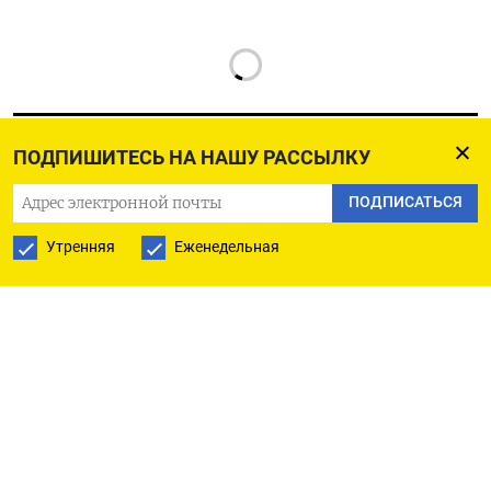
ПОДПИШИТЕСЬ НА НАШУ РАССЫЛКУ
ПОДПИСАТЬСЯ
РУССКАЯ СЛУЖБА
Утренняя
Еженедельная
ПОДПИШИТЕСЬ НА НАШУ РАССЫЛКУ
ПОДПИСАТЬСЯ
Ежедневная
Еженедельная
The Moscow Times