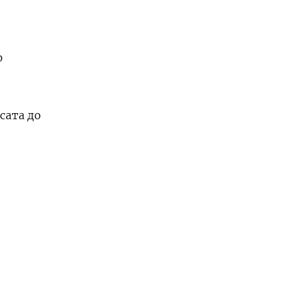
р
сата до
не
нале