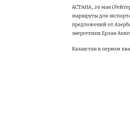
АСТАНА, 29 мая (Рейте
маршруты ‌для экспорта
предложений ​от ⁠Азерб
энергетики Ерлан Акк
Казахстан в ​первом ква
15,3 миллиона тонн с 19
ПОДПИШИТЕСЬ НА 
Сокращение экспорта о
месторождении Тенгиз,
Утренняя
Ежен
‌Каспийского трубопров
(Алла ​Афанасьева, тек