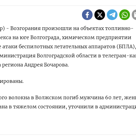
р) - Возгорания произошли ‌на объектах топливно-
кса ​на юге ​Волгограда, химическом ​предприятии
те ‌атаки беспилотных летательных аппаратов (БПЛА), 
дминистрация Волгоградской области ‌в телеграм-ка
​региона ​Андрея ‌Бочарова.
дированы.
ого волокна в Волжском погиб мужчина ​60 лет, ⁠же
вана ‌в тяжелом состоянии, уточнили ​в администра