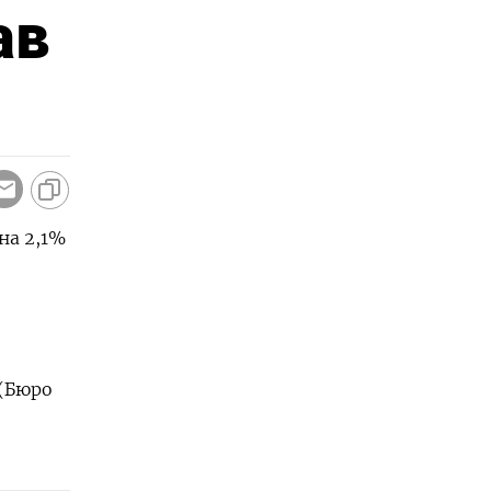
ав
на ‌2,1%
 (Бюро