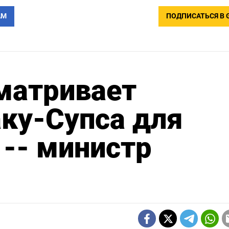
АМ
ПОДПИСАТЬСЯ В 
матривает
ку-Супса для
 -- министр