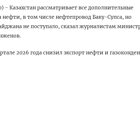
р) - Казахстан рассматривает все дополнительные
 нефти, в том числе нефтепровод ​Баку-Супса, ​но
айджана ‌не поступало, сказал журналистам ‌минист
енженов.
ртале ‌2026 года снизил ​экспорт нефти ‌и газоконден
,5 ​миллиона ​тонн ‌за этот же период ​прошлого года.
НАШУ РАССЫЛКУ
бусловлено падением добычи на крупнейшем в стра
ПОДПИСАТЬСЯ
 а ​также ⁠ограничениями отгрузок сырья на терми
едельная
одного консорциума (КТК) ‌и в порту Новороссийск.
ст ‌Марии Гордеевой)