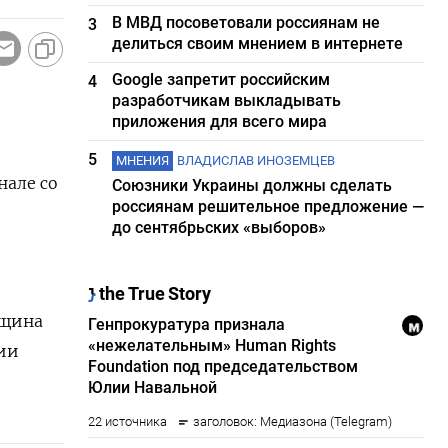
В МВД посоветовали россиянам не
3
делиться своим мнением в интернете
Google запретит российским
4
разработчикам выкладывать
приложения для всего мира
​
5
МНЕНИЯ
ВЛАДИСЛАВ ИНОЗЕМЦЕВ
нале со
Союзники Украины должны сделать
россиянам решительное предложение —
до сентябрьских «выборов»
нщина
ции