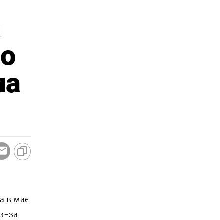
а
но
ла
а в мае
з-за