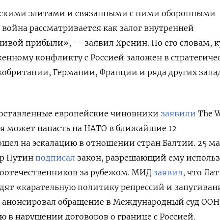
скими элитами и связанными с ними оборонными
война рассматривается как залог внутренней
ивой прибыли», — заявил Хренин. По его словам, к
женному конфликту с Россией заложен в стратегиче
кобритании, Германии, Франции и ряда других запа
поставленные европейские чиновники
заявили
The W
ссия может напасть на НАТО в ближайшие 12
ошел н
а эскалацию в отношении стран Балтии. 25 м
р Путин
подписал
закон, разрешающий ему использ
оотечественников за рубежом. МИД
заявил
, что Ла
одят «карательную политику репрессий и запугива
и анонсировал обращение в Международный суд ООН
 в нарушении договоров о границе с Россией.