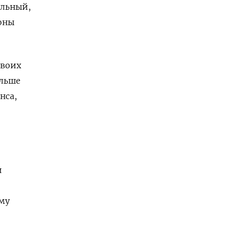
альный,
оны
своих
ольше
нса,
и
ому