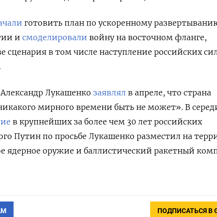
ачали
готовить план по ускоренному развертывани
тии и
смоделировали
войну на восточном фланге,
ве сценария в том числе наступление российских си
.
 Александр Лукашенко
заявлял
в апреле, что страна
«никакого мирного времени быть не может».
В серед
тие
в крупнейших за более чем 30 лет российских
этого Путин по просьбе Лукашенко разместил на тер
ое ядерное оружие и баллистический ракетный ком
АМ
ПОДПИСАТЬСЯ В 