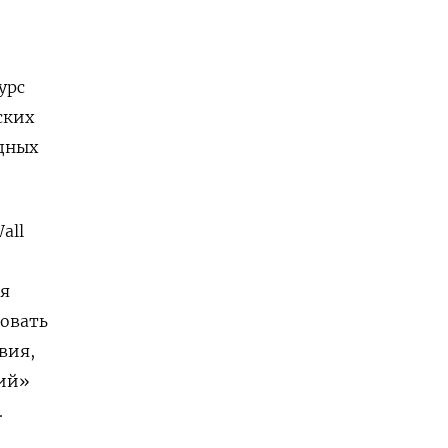
урс
ских
дных
all
ая
овать
твия,
ний»
.