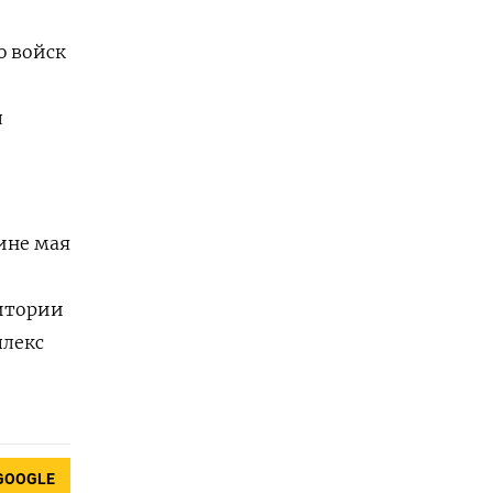
ю войск
л
ине мая
ритории
плекс
GOOGLE