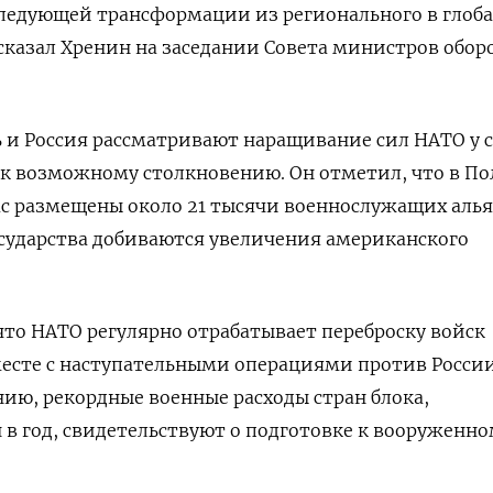
следующей трансформации из регионального в глоб
сказал Хренин на заседании Совета министров обор
сь и Россия рассматривают наращивание сил НАТО у 
 к возможному столкновению. Он отметил, что в П
ас размещены около 21 тысячи военнослужащих алья
сударства добиваются увеличения американского
что НАТО регулярно отрабатывает переброску войск
месте с наступательными операциями против Росси
нию, рекордные военные расходы стран блока,
 в год, свидетельствуют о подготовке к вооруженн