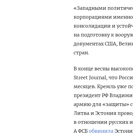
«Западными политиче
корпорациями именно 
консолидации и устойч
на подготовку к воору
документах США, Вели
стран.
В конце весны высоко
Street Journal, что Ро
месяцев.
Кремль уже п
президент
РФ Владими
армию для «защиты» с
Литва и Эстония пров
в отношении русских 
А ФСБ
обвинила
Эстонию