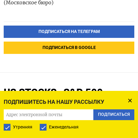
(Московское бюро)
ПОДПИСАТЬСЯ НА ТЕЛЕГРАМ
ПОДПИСАТЬСЯ В GOOGLE
US STOCKS -S&P 500,
Nasdaq опускаются:
ПОДПИШИТЕСЬ НА НАШУ РАССЫЛКУ
разочарование от
ПОДПИСАТЬСЯ
Broadcom толкнуло сектор
Утренняя
Еженедельная
микрочипов вниз