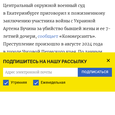
Центральный окружной военный суд
в Екатеринбурге приговорил к пожизненному
заключению участника войны с Украиной
Артема Бучина за убийство бывшей жены и ее 7-
летней дочери,
сообщает
«Коммерсантъ».
Преступление произошло в августе 2024 года
в городе Чусовой Пермского края. По данным
следствия, Бучин и его бывшая жена
ПОДПИШИТЕСЬ НА НАШУ РАССЫЛКУ
поссорились
во время распития алкоголя.
ПОДПИСАТЬСЯ
В итоге военнослужащий напал на женщину
и задушил, а затем убил ее дочь от первого брака,
Утренняя
Еженедельная
прибежавшую на шум. После этого он совершил
в отношении обеих насильственные действия
и
поехал
отдыхать в сауну в местный
развлекательный комплекс
.