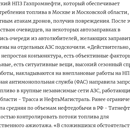
кий ​НПЗ Газпромнефти, ⁠который обеспечивает
ребления топлива в Москве и Московской области,
нтным атакам дронов, получив повреждения. После 
ьствам очевидцев, на некоторых автозаправках в
ись очереди из автолюбителей, желающих заправи
 цены на отдельных АЗС подскочили. «Действительно,
непростая конъюнктура, есть объективные ‌факторы
ные, есть ситуативные вещи, высокий сезонный сп
боты, накладываются на внеплановые ​работы на НП
ьная антимонопольная служба (ФАС) направила запр
пливо в крупные ‌независимые сети АЗС, работающи
бласти - Трасса и НефтьМагистраль. Ранее огранич
ла средняя по объемам нефтедобычи в РФ - Татнефт
остью ​контролировать потоки топлива для ​
ственного ажиотажа. «В сложившихся ‌обстоятельс