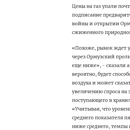
Цены на ​газ упали поч
‌подписание предвари
войны и открытии Орм
сжиженного природного
«Похоже, рынок ​ждет 
через Ормузский проли
еще ниже», - сказали а
вероятно, будет спосо
воздуха и может сказат
увеличению спроса на 
поступающего в хранил
«Учитывая, что уровен
среднего показателя пя
ниже ‌среднего, темп