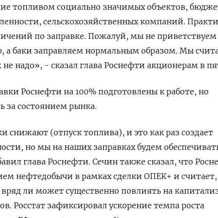
ние топливом социально значимых объектов, бюдж
енности, сельскохозяйственных компаний. Практ
аничений по заправке. Пожалуй, мы не приветствуем
, а баки заправляем нормальным образом. Мы счит
 не надо», - сказал глава Роснефти акционерам в п
равки Роснефти на 100% подготовлены к работе, но
ь за состоянием рынка.
 снижают (отпуск топлива), и это как раз создает
сти, но мы на наших заправках будем ​обеспечиват
авил глава ⁠Роснефти. Сечин также сказал, что Росн
ием нефтедобычи в рамках сделки ОПЕК+ и считает,
вряд ‌ли может существенно повлиять на капитали
ов. Росстат зафиксировал ускорение темпа ‌роста