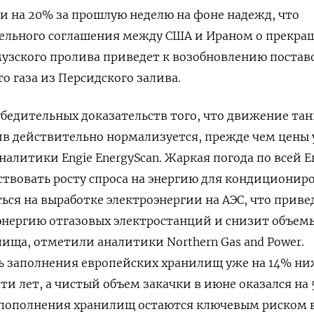
ти на 20% за прошлую неделю на фоне надежд, что
тельного соглашения между США и Ираном о прекр
узского пролива приведет к возобновлению постав
 газа ​из Персидского залива.
убедительных доказательств ‌того, что движение та
в действительно нормализуется, прежде чем цены у
налитики Engie EnergyScan. Жаркая погода по всей Е
бствовать росту спроса на энергию для кондиционир
ься на выработке электроэнергии на АЭС, что приве
энергию отгазовых электростанций и снизит объемы
ища, отметили аналитики Northern Gas and Power.
ь ​заполнения европейских хранилищ уже ⁠на 14% н
ти лет, а чистый объем закачки в июне оказался на
ы пополнения хранилищ остаются ключевым риском 