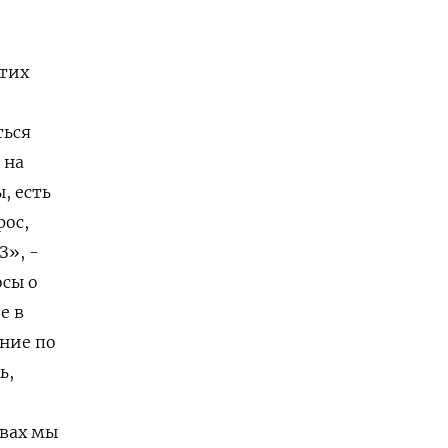
этих
ться
 на
, есть
рос,
З», -
осы о
е в
ение по
ь,
твах мы