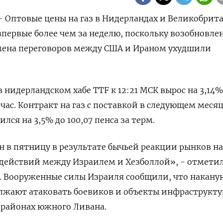
 - Оптовые цены на газ в Нидерландах и Великобрит
первые более чем за неделю, поскольку возобновле
мена переговоров между ‌США и Ираном ухудшили
 нидерландском хабе TTF к 12:21 МСК вырос на 3,14%
час. Контракт ​на газ с поставкой в ​следующем месяце
ся на ⁠3,5% до 100,07 пенса за терм.
н в пятницу в результате ‌бычьей реакции рынков на
 действий между Израилем и Хезболлой», - отмети
. Вооруженные ​силы Израиля сообщили, что накану
лжают атаковать ‌боевиков и объекты инфраструкт
 районах южного Ливана.