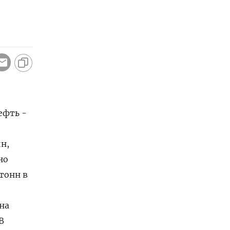
ефть -
н,
но
тонн в
на
В