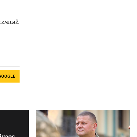
огичный
GOOGLE