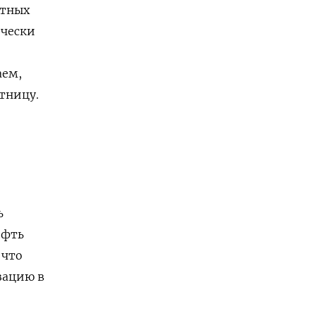
етных
ически
аем,
ятницу.
ь
ефть
 что
зацию в