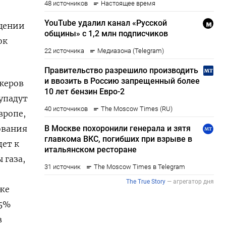
ащении
ок
нкеров
падут ​
вропе,
ования
дет к
 газа,
иже
 5%
в