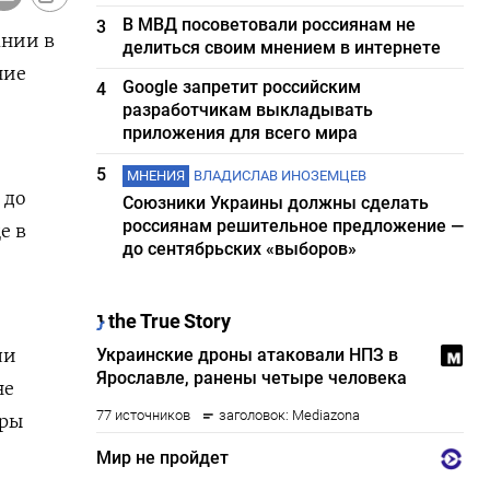
В МВД посоветовали россиянам не
3
ании в
делиться своим мнением в интернете
ние
Google запретит российским
4
разработчикам выкладывать
приложения для всего мира
5
МНЕНИЯ
ВЛАДИСЛАВ ИНОЗЕМЦЕВ
 до
Союзники Украины должны сделать
россиянам решительное предложение —
 в ​
до сентябрьских «выборов»
ли
не
уры