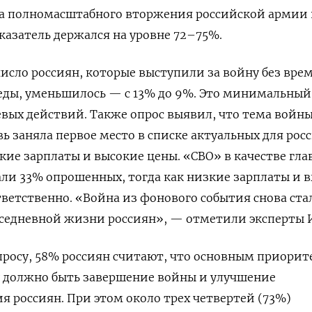
а полномасштабного вторжения российской армии 
оказатель держался на уровне 72–75%.
исло россиян, которые выступили за войну без вре
еды, уменьшилось — с 13% до 9%. Это минимальный
оевых действий. Также опрос выявил, что тема войн
ь заняла первое место в списке актуальных для рос
кие зарплаты и высокие цены. «СВО» в качестве гла
ли 33% опрошенных, тогда как низкие зарплаты и 
ветственно. «Война из фонового события снова ста
едневной жизни россиян», — отметили эксперты 
опросу, 58% россиян считают, что основным приори
у должно быть завершение войны и улучшение
 россиян. При этом около трех четвертей (73%)