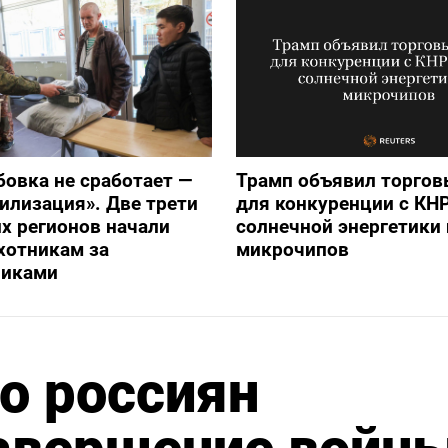
бовка не сработает —
Трамп объявил торго
илизация». Две трети
для конкуренции с КНР
х регионов начали
солнечной энергетики 
хотникам за
микрочипов
никами
о россиян