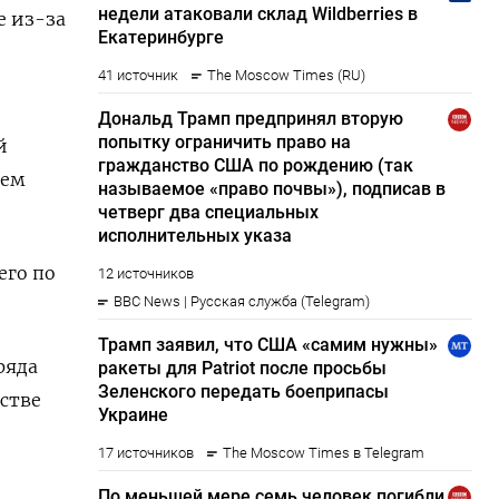
е из-за
й
нем
его по
ряда
стве