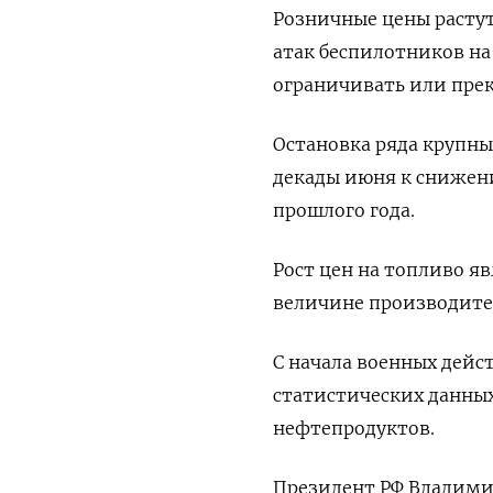
Розничные цены растут
атак ​беспилотников н
ограничивать или ‌пре
Остановка ряда крупны
декады июня к снижени
прошлого года.
Рост цен на топливо яв
величине производите
С начала военных дейс
статистических данны
нефтепродуктов.
Президент РФ Владимир