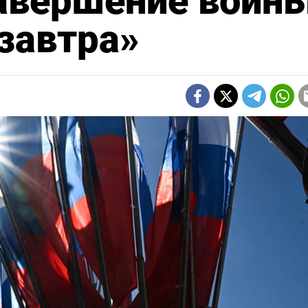
авершение войны
завтра»