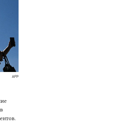
AFP
ние
 в
дентов.