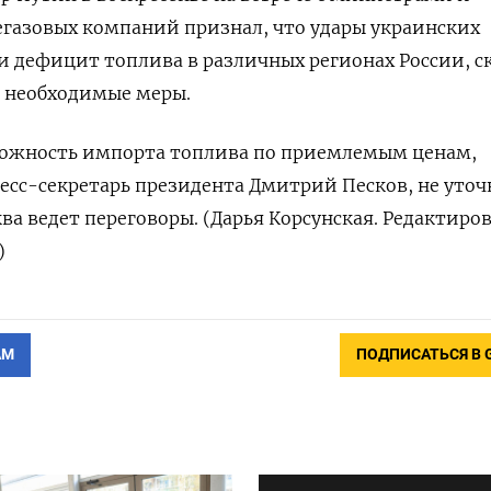
азовых ⁠компаний признал, что удары украинских
 дефицит топлива в различных регионах России, ск
т необходимые меры.
можность импорта ‌топлива по приемлемым ценам,
есс-секретарь президента Дмитрий Песков, ​не уточ
а ведет ‌переговоры. (Дарья Корсунская. Редактиро
)
АМ
ПОДПИСАТЬСЯ В 