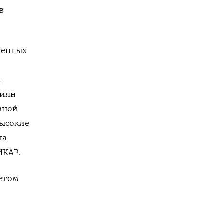
в
менных
ы
сиян
вной
высокие
ла
ИКАР.
тетом