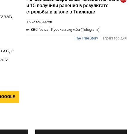
азав,
нив, с
вала
GOOGLE