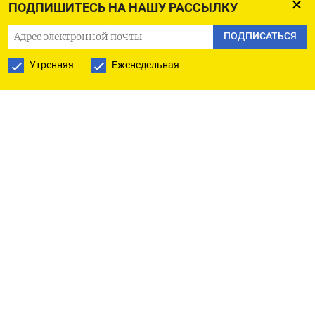
ПОДПИШИТЕСЬ НА НАШУ РАССЫЛКУ
ПОДПИСАТЬСЯ
Pavel Golovkin / AP / TASS
Утренняя
Еженедельная
Ангелина столкнулась с избиениями уже через
несколько месяцев после свадьбы, и со временем
они только усиливались.
В прошлую среду она схватила всё, что смогла,
вызвала такси и с двумя маленькими детьми
уехала в тесную квартиру своих родственников
на окраине Москвы. Ее мужа в тот момент не
было дома. Это была одна из последних рабочих
смен накануне оплачиваемого карантина,
который московские власти введут для того,