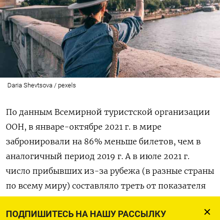
Daria Shevtsova / pexels
По данным Всемирной туристской организации
ООН, в январе-октябре 2021 г. в мире
забронировали на 8
6% меньше билетов, чем в
аналогичный период 2019 г. А в июле 2021 г.
число прибывших из-за рубежа (в разные страны
по всему миру) составляло треть от показателя
двухлетней давности. Почти половина
ПОДПИШИТЕСЬ НА НАШУ РАССЫЛКУ
опрошенных организацией топ-менеджеров