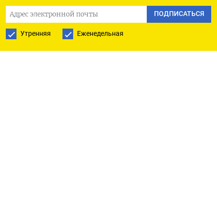
туристической отрасли считает, что ее
ПОДПИСАТЬСЯ
показатели вернутся на допандемический
Утренняя
Еженедельная
уровень не ранее 2024 г. Примерно к такому же
сроку они ждут восстановления бизнес-
поездок. При этом сама индустрия туризма
неминуемо изменится, уверены участники
конференции
Skift Global Forum 2021.
Skift Global Forum — флагманская конференция
американского тревел-медиа Skift, занимающегося
исследованием рынка путешествий и маркетингом
туристической индустрии.
Ежегодно на конференции выступают более 950
спикеров, среди которых управленцы главных