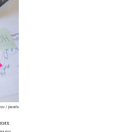
ov / pexels
ских
лько