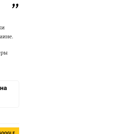
ки
аине.
еры
на
GOOGLE