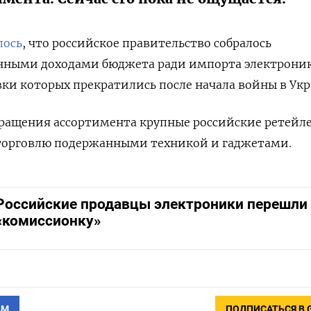
лось
, что российское правительство собралось
нными доходами бюджета ради импорта электрони
вки которых прекратились после начала войны в Укр
ращения ассортимента крупные российские ретейл
торговлю подержанными техникой и гаджетами.
Российские продавцы электроники перешли 
«комиссионку»
АМ
ПОДПИСАТЬСЯ В 