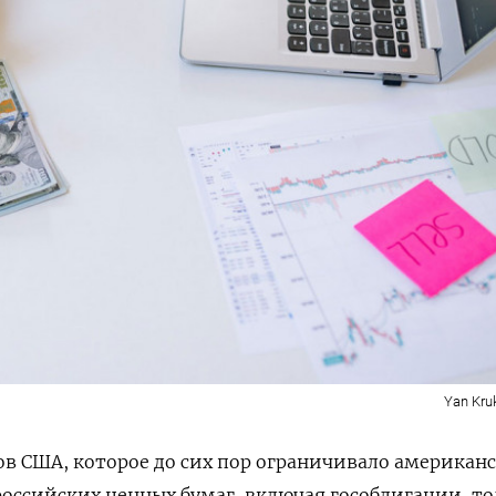
Yan Kruk
в США, которое до сих пор ограничивало американ
российских ценных бумаг, включая гособлигации, то