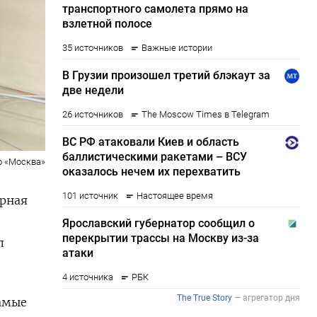
о «Москва»
арная
л
Самые