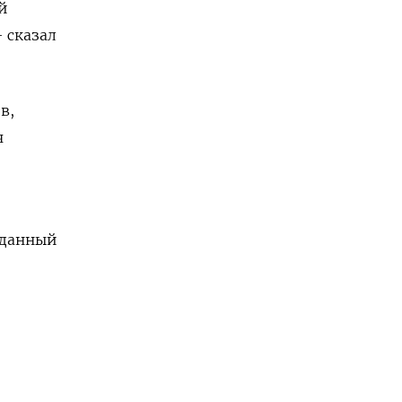
й
 сказал
в,
ч
 данный