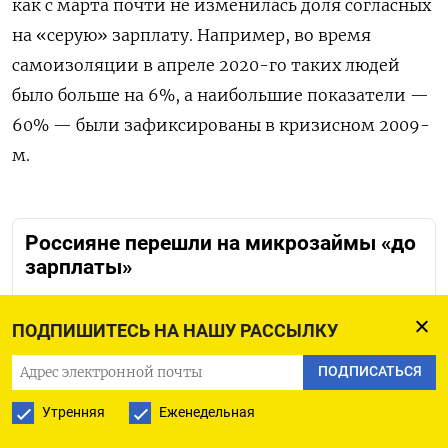
как с марта почти не изменилась доля согласных
на «серую» зарплату. Например, во время
самоизоляции в апреле 2020-го таких людей
было больше на 6%, а наибольшие показатели —
60% — были зафиксированы в кризисном 2009-
м.
Россияне перешли на микрозаймы «до
зарплаты»
ПОДПИШИТЕСЬ НА НАШУ РАССЫЛКУ
Ранее почти 40% россиян
признались
, что
им зарплаты не хватает на жизнь. Еще 38%
ПОДПИСАТЬСЯ
граждан с трудом сводят концы с концами.
Утренняя
Еженедельная
Больше всего после начала войны в Украине