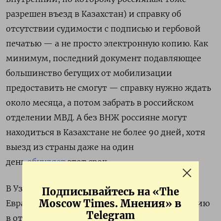
разрешен въезд в Казахстан) и справку об
отсутствии судимости с подписью и гербовой
печатью — а не просто электронную копию. Как
минимум, последний документ подавляющее
большинство бегущих от мобилизации
предоставить не смогут — справку нужно ждать
около месяца, а потом забрать в российском
отделении МВД. А без ВНЖ россияне могут
находиться в Казахстане не более 90 дней, хотя
выезд из страны даже на один
день
обнуляет
этот срок.
В Узбекистане, который не входит в ОДКБ и
Подписывайтесь на «The
Moscow Times. Мнения» в
Евразийский союз и вообще держит дистанцию
Telegram
в отношениях с Москвой, россиян уже сейчас