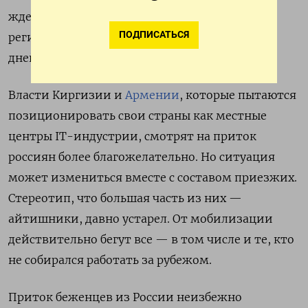
ждет более холодный прием. Без временной
ПОДПИСАТЬСЯ
регистрации там можно
находиться
лишь 15
дней, а с ней — не более 60.
Власти Киргизии и
Армении
, которые пытаются
позиционировать свои страны как местные
центры IT-индустрии, смотрят на приток
россиян более благожелательно. Но ситуация
может измениться вместе с составом приезжих.
Стереотип, что большая часть из них —
айтишники, давно устарел. От мобилизации
действительно бегут все — в том числе и те, кто
не собирался работать за рубежом.
Приток беженцев из России неизбежно