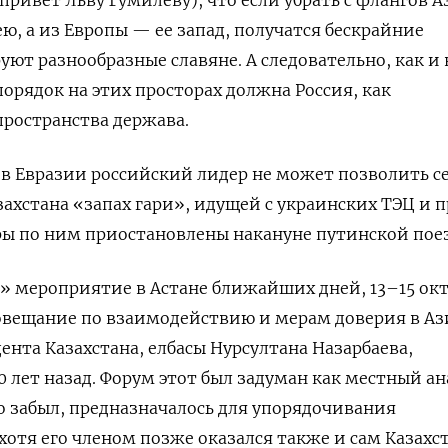
ю, а из Европы — ее запад, получатся бескрайние
ют разнообразные славяне. А следовательно, как и 
 порядок на этих просторах должна Россия, как
ространства держава.
в Евразии российский лидер не может позволить с
захстана «запах гари», идущей с украинских ТЭЦ и 
ры по ним приостановлены накануне путинской пое
» мероприятие в Астане ближайших дней, 13–15 окт
овещание по взаимодействию и мерам доверия в А
ента Казахстана, елбасы Нурсултана Назарбаева,
0 лет назад. Форум этот был задуман как местный ан
то забыл, предназначалось для упорядочивания
хотя его членом позже оказался также и сам Казахст