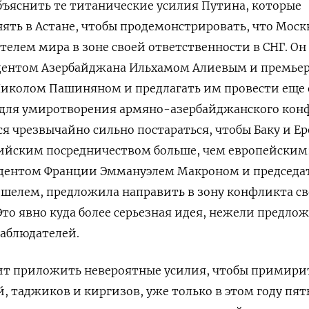
ъяснить те титанические усилия Путина, которые
ять в Астане, чтобы продемонстрировать, что Москв
телем мира в зоне своей ответственности в СНГ. Он
идентом Азербайджана Ильхамом Алиевым и премье
колом Пашиняном и предлагать им провести еще 
 для умиротворения армяно-азербайджанского кон
я чрезвычайно сильно постараться, чтобы Баку и Ер
сийским посредничеством больше, чем европейским
идентом Франции Эммануэлем Макроном и председа
шелем, предложила направить в зону конфликта с
то явно куда более серьезная идея, нежели предло
наблюдателей.
ит приложить невероятные усилия, чтобы примири
 таджиков и киргизов, уже только в этом году пять