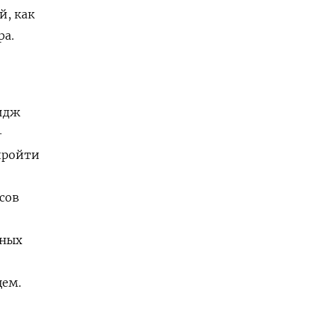
й, как
ра.
идж
-
 пройти
сов
чных
щем.