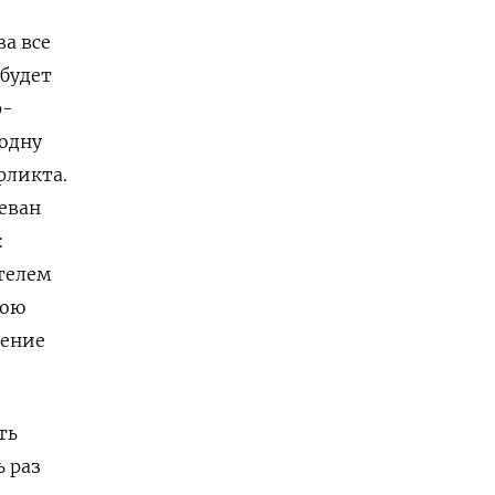
а все
 будет
р-
одну
фликта.
еван
:
телем
вою
жение
ть
 раз