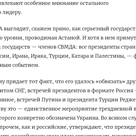
ивлекают особенное внимание остального
о лидеру.
 выглядит, скажем прямо, как серьезный государс
 уровня, проводимая Астаной. И хотя в нем приму
1 государств — членов СВМДА: все президенты стран
сии, Ирана, Ирака, Турции, Катара и Палестины, — 
ажным событием.
у придает тот факт, что его удалось «обвязать» др
том СНГ, встречей президентов в формате Россия
лавное, встречей Путина и президента Турции Редж
еву это — единственное мероприятие трехдневной 
торого конкретно обозначена Украина. Во всяком слу
прочем, как и российские, утверждают, что презид
ить российскому свою идею организовать перегов