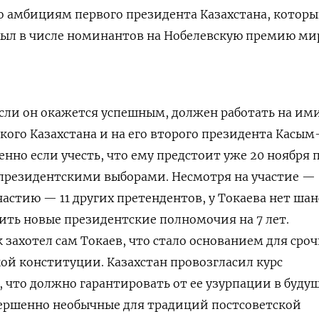
 амбициям первого президента Казахстана, которы
 был в числе номинантов на Нобелевскую премию ми
сли он окажется успешным, должен работать на им
кого Казахстана и на его второго президента Касым
енно если учесть, что ему предстоит уже 20 ноября
президентскими выборами. Несмотря на участие —
частию — 11 других претендентов, у Токаева нет шан
чить новые президентские полномочия на 7 лет.
к захотел сам Токаев, что стало основанием для сро
кой конституции. Казахстан провозгласил курс
, что должно гарантировать от ее узурпации в буду
ершенно необычные для традиций постсоветской