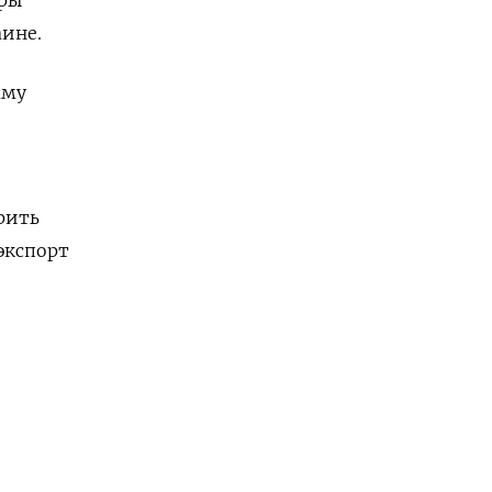
ине.
аму
рить
экспорт