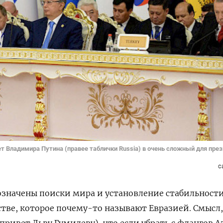
т Владимира Путина (правее таблички Russia) в очень сложный для пре
с
означены поиски мира и установление стабильност
тве, которое почему-то называют Евразией. Смысл,
(привет Льву Гумилеву), что если убрать с флангов А