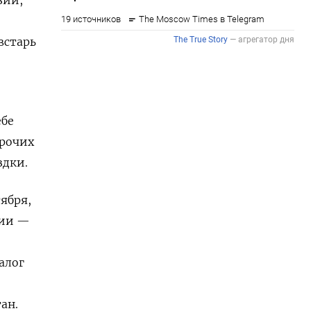
встарь
ебе
прочих
здки.
ября,
зии —
алог
ан.