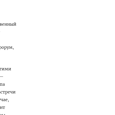
твенный
т
форум,
угими
 —
епа
встречи
чае,
ент
оры