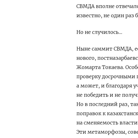
СВМДА вполне отвечало
известно, не один раз
Но не случилось…
Ныне саммит СВМДА, е
нового, постназарбаевс
Жомарта Токаева. Особ
проверку досрочными 
а может, и благодаря у
не победить и не полу
Но в последний раз, та
поправок к казахстанс
на сменяемость власти
Эти метаморфозы, сов