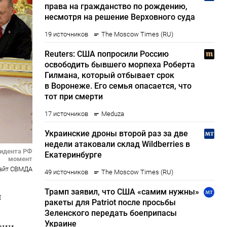
зидента РФ
момент
айт СВМДА
и
зии,