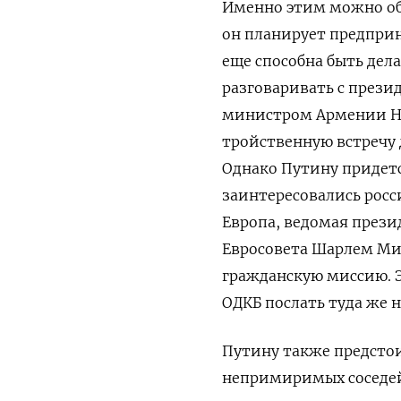
Именно этим можно об
он планирует предприн
еще способна быть дела
разговаривать с през
министром Армении Ни
тройственную встречу
Однако Путину придетс
заинтересовались рос
Европа, ведомая през
Евросовета Шарлем Ми
гражданскую миссию. Э
ОДКБ послать туда же 
Путину также предсто
непримиримых соседей,