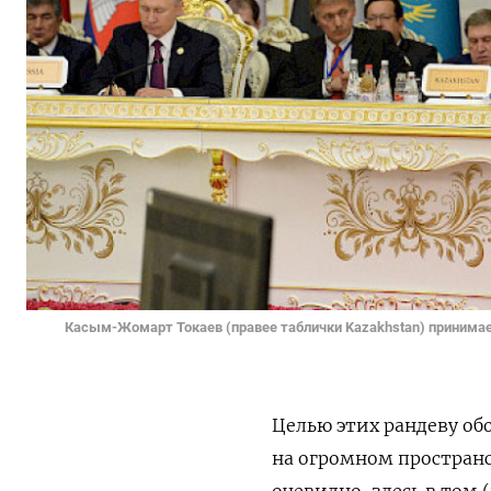
Касым-Жомарт Токаев (правее таблички Kazakhstan) принимае
Целью этих рандеву об
на огромном пространс
очевидно, здесь в том 