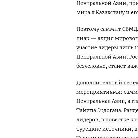
Центральной Азии, пр
мира к Казахстану и ег
Поэтому саммит СВМДА
пиар — акция мирового
участие лидеры лишь 1
Центральной Азии, Рос
безусловно, станет в
Дополнительный вес ем
мероприятиями: самми
Центральная Азия, а г
Тайипа Эрдогана. Ранд
лидеров, в повестке ко
турецкие источники, в
Турции намерен излож