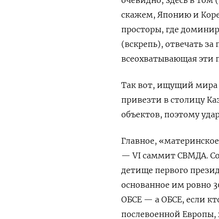
скажем, Японию и Коре
просторы, где доминиру
(вскрепь), отвечать за
всеохватывающая эти п
Так вот, ищущий мира 
привезти в столицу Ка
объектов, поэтому уда
Главное, «материнское
—
VI саммит СВМДА. С
детище первого презид
основанное им ровно 3
ОБСЕ — а ОБСЕ, если к
послевоенной Европы, 