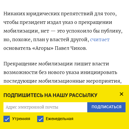
Никаких юридических препятствий для того,
чтобы президент издал указ о прекращении
мобилизации, нет — это успокоило бы публику,
но, похоже, план у властей другой,
считает
основатель «Агоры» Павел Чиков.
Прекращение мобилизации лишит власти
возможности без нового указа инициировать
последующие мобилизационные мероприятия,
если они понадобятся, а кроме того,
ПОДПИШИТЕСЬ НА НАШУ РАССЫЛКУ
автоматически дает право всем контрактникам
уволиться с военной службы (указ прямо
ПОДПИСАТЬСЯ
запрещает им это делать), поясняет Чиков.
Утренняя
Еженедельная