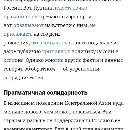
России. Вот Путина
недостаточно
празднично
встречают в аэропорту,
вот
опаздывают
на встречи с ним,
не
приезжают
на его день
рождения,
отсаживаются
от него подальше и
даже публично
критикуют
политику России в
регионе. Однако многие другие факты и данные
говорят об обратном — об укреплении
сотрудничества.
Прагматичная солидарность
В нынешнем поведении Центральной Азии куда
меньше нового, чем может показаться. Эти
страны и раньше не поддерживали Россию в ее
военных авантюрах. Еще в 2008 году на саммите