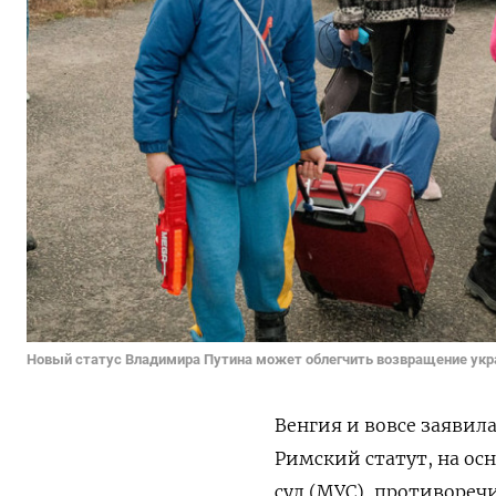
Новый статус Владимира Путина может облегчить возвращение ук
Венгия и вовсе заявил
Римский статут, на о
суд (МУС), противореч