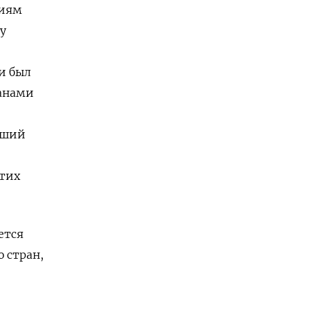
ниям
у
и был
данами
вший
этих
ется
 стран,