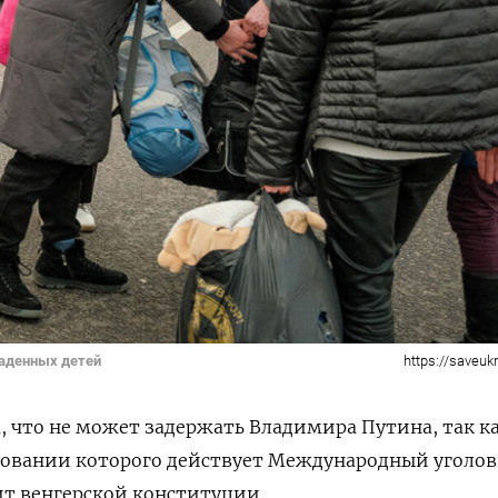
раденных детей
https://saveuk
а, что не может задержать Владимира Путина, так к
сновании которого действует Международный уголо
ит венгерской конституции.