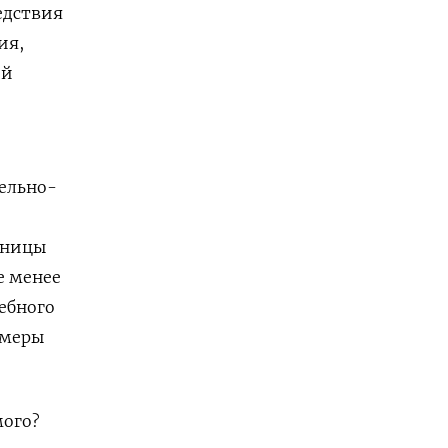
едствия
ия,
ой
ельно-
иницы
е менее
дебного
 меры
мого?