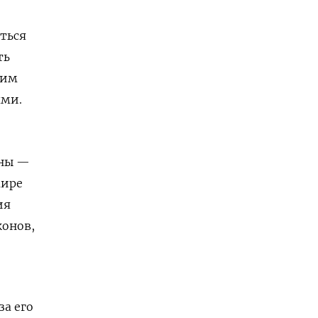
ться
ть
ким
ями.
аны —
мире
ия
конов,
за его