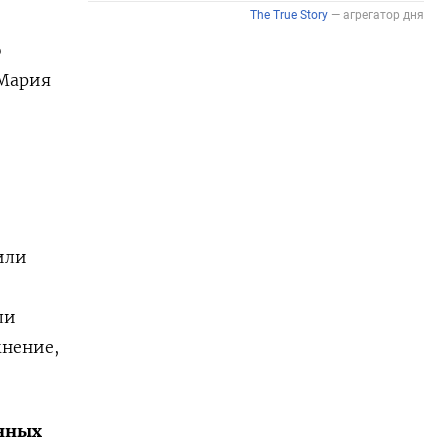
ю
 Мария
и
или
ли
мнение,
енных