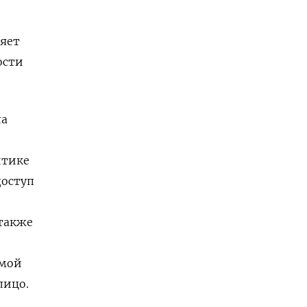
ляет
ости
ла
итике
доступ
 также
ямой
лицо.