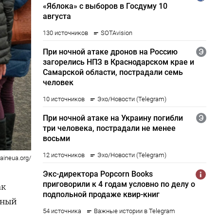
raineua.org/
ак
вный