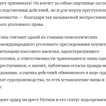
дует принижать! Он влечет за собою ощутимые посл
 следственных действий, но и для жертв преступлен
венности — благодаря так называемой экспрессивн
го уголовного права.
изма считают одной из главных пенологических
й международного уголовного преследования поучит
ситуациях массового насилия, характеризующего
пления, к ответственности привлекаются лишь ед
 преступников, а значит, публичная огласка правды н
едование, а оценка действий обвиняемого в ходе су
тат судопроизводства, то есть установление вины и
о.
рит ордер на арест Путина и его статус подозревае