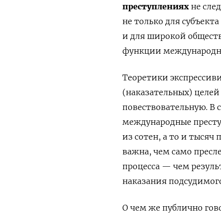
преступлениях
не сле
не только для субъекта
и для широкой общест
функции международно
Теоретики экспрессив
(наказательных) целе
повествовательную. В 
международные престу
из сотен, а то и тысяч
важна, чем само пресл
процесса — чем резуль
наказания подсудимог
О чем же публично гово