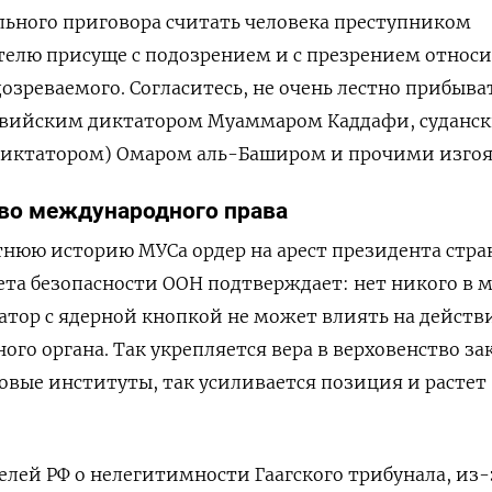
льного приговора считать человека преступником
телю присуще с подозрением и с презрением относи
озреваемого. Согласитесь, не очень лестно прибыва
ивийским диктатором Муаммаром Каддафи, суданс
диктатором) Омаром аль-Баширом и прочими изго
тво международного права
тнюю историю МУСа ордер на арест президента стр
ета безопасности ООН подтверждает: нет никого в 
атор с ядерной кнопкой не может влиять на действ
го органа. Так укрепляется вера в верховенство за
вые институты, так усиливается позиция и растет
лей РФ о нелегитимности Гаагского трибунала, из-