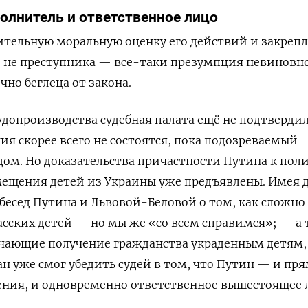
олнитель и ответственное лицо
ительную моральную оценку его действий и закреп
и не преступника — все-таки презумпция невиновн
чно беглеца от закона.
допроизводства судебная палата ещё не подтверди
я скорее всего не состоятся, пока подозреваемый
удом. Но доказательства причастности Путина к пол
мещения детей из Украины уже предъявлены. Имея 
бесед Путина и Львовой-Беловой о том, как сложно
сских детей — но мы же «со всем справимся»; — а
гчающие получение гражданства украденным детям,
н уже смог убедить судей в том, что Путин — и пр
ения, и одновременно ответственное вышестоящее 