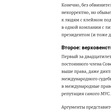
Конечно, без обвините
некорректно, но обыва
к людям с клеймом под
в одной компании с л
президентом (и тоже 
Второе: верховенс
Первый за двадцатиле
постоянного члена Сов
выше права, даже дикт
международного судебно
в международные право
репутация самого МУС.
Аргументы представите