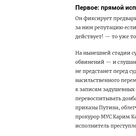
Первое: прямой исп
Он фиксирует предвар
за ним репутацию есл
действует! — то уже то
На нынешней стадии су
обвинений — и слушани
не предстанет перед с
насильственного пере
к записям задушевных 
перевоспитывать донба
приказы Путина, обле
прокурор МУС Карим Ка
исполнитель преступл