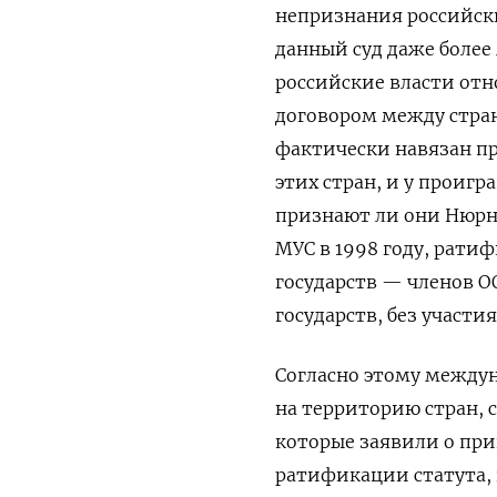
непризнания российск
данный суд даже более
российские власти отн
договором между стра
фактически навязан п
этих стран, и у проигр
признают ли они Нюрнб
МУС в 1998 году, ратиф
государств — членов О
государств, без участи
Согласно этому междун
на территорию стран, 
которые заявили о при
ратификации статута, ка