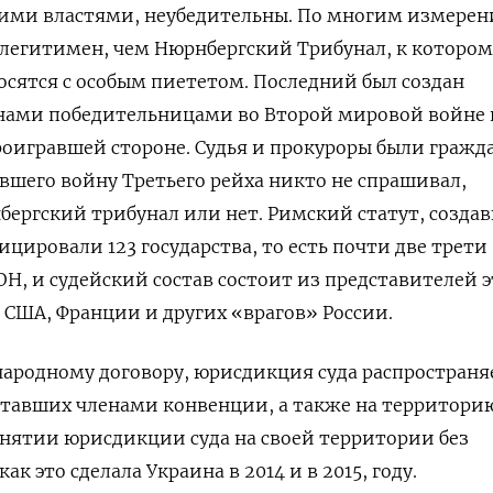
ими властями, неубедительны. По многим измере
 легитимен, чем Нюрнбергский Трибунал, к котором
осятся с особым пиететом. Последний был создан
нами победительницами во Второй мировой войне 
роигравшей стороне. Судья и прокуроры были граж
авшего войну Третьего рейха никто не спрашивал,
ергский трибунал или нет. Римский статут, созда
ицировали 123 государства, то есть почти две трети
ОН, и судейский состав состоит из представителей 
я США, Франции и других «врагов» России.
ародному договору, юрисдикция суда распространя
ставших членами конвенции, а также на территорию
нятии юрисдикции суда на своей территории без
к это сделала Украина в 2014 и в 2015, году.