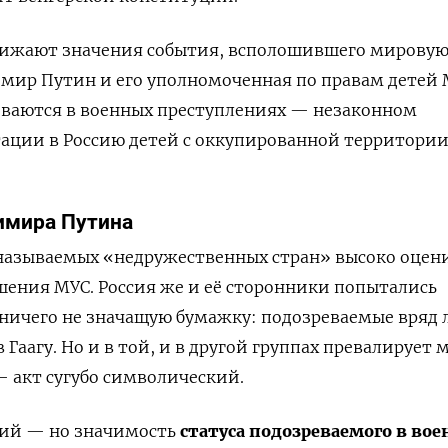
снижают значения события, всполошившего мирову
имир Путин и его уполномоченная по правам детей
еваются в военных преступлениях — незаконном
ации в Россию детей с оккупированной территори
имира Путина
называемых «недружественных стран» высоко оцен
ешения МУС. Россия же и её сторонники попытались
 ничего не значащую бумажку: подозреваемые вряд 
 Гаагу. Но и в той, и в другой группах превалирует 
— акт сугубо символический.
ий — но значимость
статуса подозреваемого в во