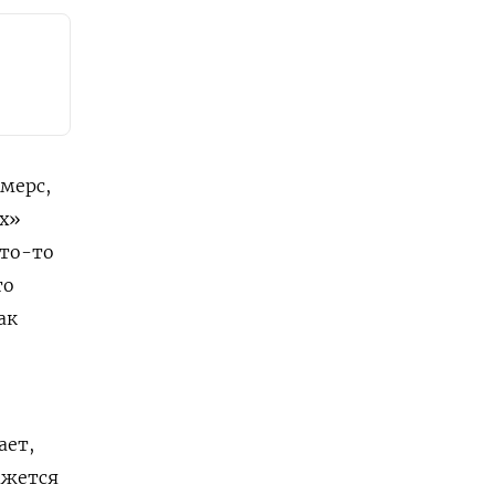
мерс,
х»
кто-то
то
ак
ает,
ажется