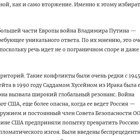
ой, как и само вторжение. Именно к этому избира
 большей части Европы война Владимира Путина —
ребующее уникального ответа. По их мнению, это оч
оскольку речь идет не о пограничном споре и даже
рриторий. Такие конфликты были очень редки с 1945
йта в 1990 году Саддамом Хусейном из Ирака была 
на вызвала широкий глобальный резонанс. Война
т США, еще более опасна, когда ее ведет Россия —
ружием и постоянный член Совета Безопасности ОО
раине США предприняли попытку превратить Россию
пломатического изгоя. Были введены беспрецедент