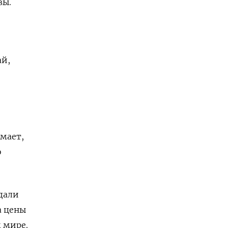
вы.
ай,
умает,
о
дали
а цены
м мире.