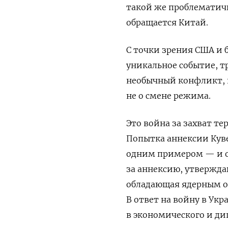
такой же проблематичн
обращается Китай.
С точки зрения США и
уникальное событие, т
необычный конфликт, п
не о смене режима.
Это война за захват те
Попытка аннексии Куве
одним примером — и о
за аннексию, утверждаю
обладающая ядерным о
В ответ на войну в Ук
в экономического и ди