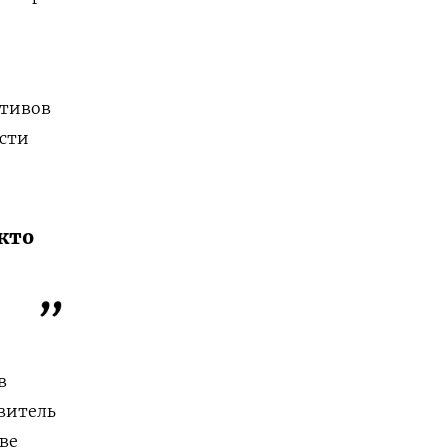
ктивов
ости
кто
в
витель
ве