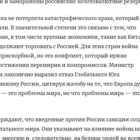
и и заморожены российские золотовалютные резер
ка не потерпела катастрофического краха, который
и. В значительной степени это связано с тем, что
ран, в том числе крупные экономики, такие как Кит
должают торговать с Россией. Для этих стран война
прискорбной, но это конфликт, который нужно
достижения перемирия и компромиссов. Министр
и лаконично выразил отказ Глобального Юга
акизму России, цитируя жалобу на то, что Европа д
 — это проблемы мира, но что проблемы мира — эт
рждают, что введенные против России санкции соз
тального мира. Они указывают на влияние войны н
 энергию и, следовательно, на бедных людей во все