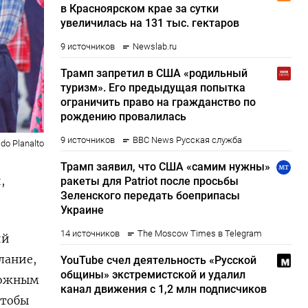
 do Planalto
,
ий
лание,
вожным
чтобы