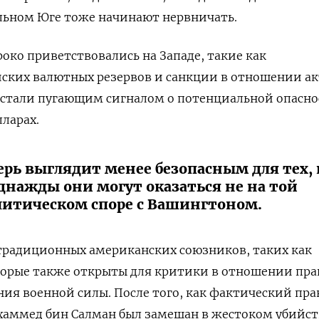
льном Юге тоже начинают нервничать.
око приветствовались на Западе, такие как
ских валютных резервов и санкции в отношении а
, стали пугающим сигналом о потенциальной опасн
лларах.
ерь выглядит менее безопасным для тех, 
однажды они могут оказаться не на той
олитическом споре с Вашингтоном.
 традиционных американских союзников, таких как
торые также открыты для критики в отношении пра
ия военной силы. После того, как фактический пра
хаммед бин Салман был замешан в жестоком убийст