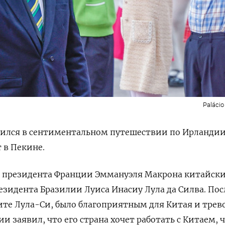
Palácio
дился в сентиментальном путешествии по Ирландии
 в Пекине.
а президента Франции Эммануэля Макрона китайск
резидента Бразилии Луиса Инасиу Лула да Силва. Пос
ите Лула-Си, было благоприятным для Китая и тре
и заявил, что его страна хочет работать с Китаем, 