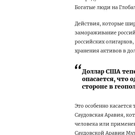
Богатые люди на Глоба
Действия, которые шир
замораживание россий
российских олигархов
хранения активов в до
Доллар США теп
опасается, что 
стороне в геоп
Это особенно касается
Саудовская Аравия, ко
человека или применен
Саудовской Аравии Му