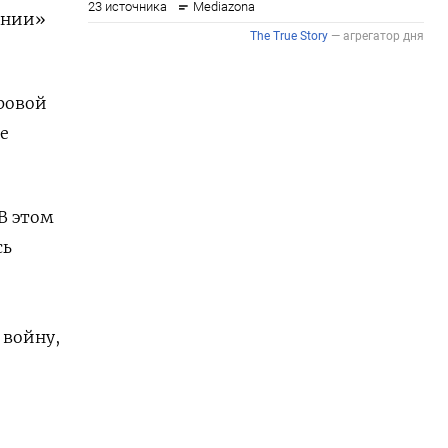
ании»
ровой
е
В этом
сь
 войну,