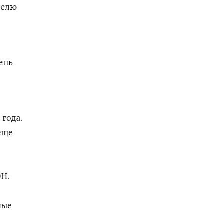
телю
ень
 года.
еще
Н.
ные