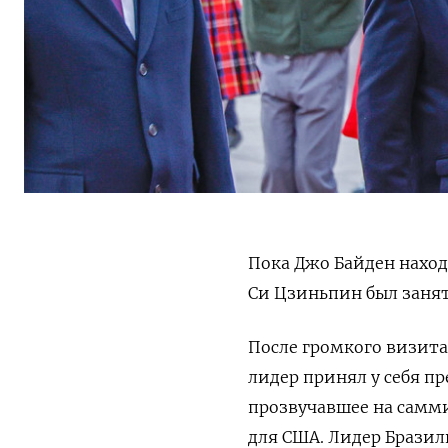
Пока Джо Байден нахо
Си Цзиньпин был занят
После громкого визит
лидер принял у себя п
прозвучавшее на самм
для США. Лидер Бразили