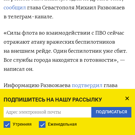
сообщил
глава Севастополя Михаил Развожаев
в телеграм-канале.
«Силы флота во взаимодействии с ПВО сейчас
отражают атаку вражеских беспилотников
на внешнем рейде. Один беспилотник уже сбит.
Все службы города находятся в готовности», —
написал он.
Информацию Развожаева
подтвердил
глава
Крыма Сергей Аксенов. «На западе Крыма силами
ПОДПИШИТЕСЬ НА НАШУ РАССЫЛКУ
ПВО был сбит БПЛА. Наши военнослужащие
решают задачи четко и эффективно», — заявил
ПОДПИСАТЬСЯ
он, призвав местных жителей сохранять
Утренняя
Еженедельная
спокойствие.